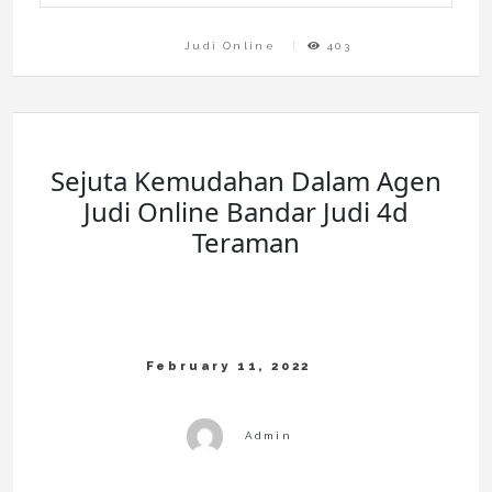
Judi Online
403
Sejuta Kemudahan Dalam Agen
Judi Online Bandar Judi 4d
Teraman