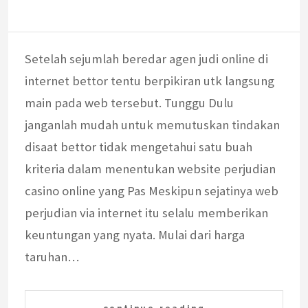
Setelah sejumlah beredar agen judi online di
internet bettor tentu berpikiran utk langsung
main pada web tersebut. Tunggu Dulu
janganlah mudah untuk memutuskan tindakan
disaat bettor tidak mengetahui satu buah
kriteria dalam menentukan website perjudian
casino online yang Pas Meskipun sejatinya web
perjudian via internet itu selalu memberikan
keuntungan yang nyata. Mulai dari harga
taruhan…
continue reading