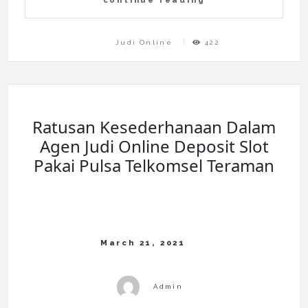
Judi Online
422
Ratusan Kesederhanaan Dalam
Agen Judi Online Deposit Slot
Pakai Pulsa Telkomsel Teraman