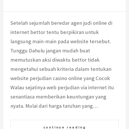
Setelah sejumlah beredar agen judi online di
internet bettor tentu berpikiran untuk
langsung main-main pada website tersebut.
Tunggu Dahulu jangan mudah buat
memutuskan aksi diwaktu bettor tidak
mengetahui sebuah kriteria dalam tentukan
website perjudian casino online yang Cocok
Walau sejatinya web perjudian via internet itu
senantiasa memberikan keuntungan yang
nyata. Mulai dari harga taruhan yang…
continue reading