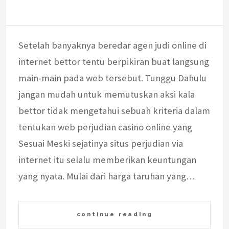
Setelah banyaknya beredar agen judi online di
internet bettor tentu berpikiran buat langsung
main-main pada web tersebut. Tunggu Dahulu
jangan mudah untuk memutuskan aksi kala
bettor tidak mengetahui sebuah kriteria dalam
tentukan web perjudian casino online yang
Sesuai Meski sejatinya situs perjudian via
internet itu selalu memberikan keuntungan
yang nyata. Mulai dari harga taruhan yang…
continue reading