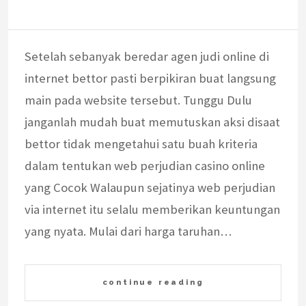
Setelah sebanyak beredar agen judi online di
internet bettor pasti berpikiran buat langsung
main pada website tersebut. Tunggu Dulu
janganlah mudah buat memutuskan aksi disaat
bettor tidak mengetahui satu buah kriteria
dalam tentukan web perjudian casino online
yang Cocok Walaupun sejatinya web perjudian
via internet itu selalu memberikan keuntungan
yang nyata. Mulai dari harga taruhan…
continue reading