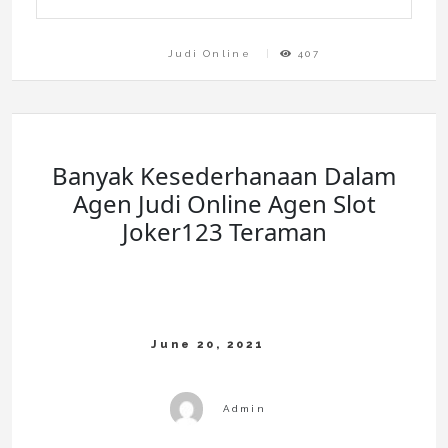
Judi Online
407
Banyak Kesederhanaan Dalam
Agen Judi Online Agen Slot
Joker123 Teraman