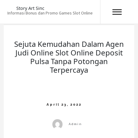
Story Art Sinc
Informasi Bonus dan Promo Games Slot Online
Skip
to
content
Sejuta Kemudahan Dalam Agen
Judi Online Slot Online Deposit
Pulsa Tanpa Potongan
Terpercaya