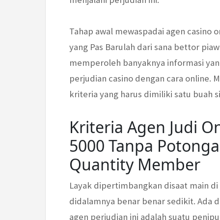
Tahap awal mewaspadai agen casino onl
yang Pas Barulah dari sana bettor piaw
memperoleh banyaknya informasi yang
perjudian casino dengan cara online. 
kriteria yang harus dimiliki satu buah 
Kriteria Agen Judi O
5000 Tanpa Potongan
Quantity Member
Layak dipertimbangkan disaat main di
didalamnya benar benar sedikit. Ada d
agen perjudian ini adalah suatu penip