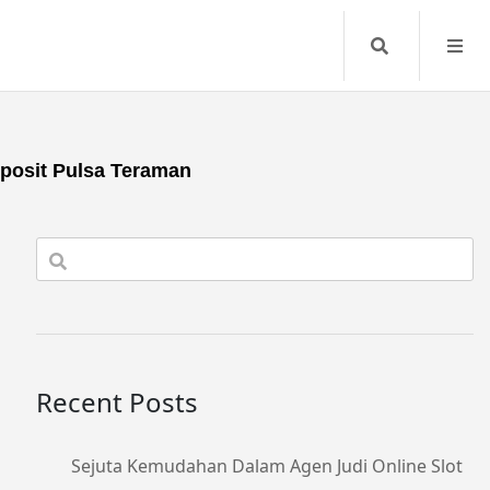
Search
posit Pulsa Teraman
Recent Posts
Sejuta Kemudahan Dalam Agen Judi Online Slot