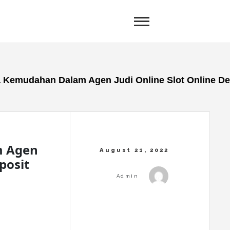
a Kemudahan Dalam Agen Judi Online Slot Online De
m Agen
posit