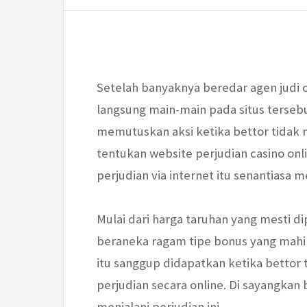
Setelah banyaknya beredar agen judi on
langsung main-main pada situs terseb
memutuskan aksi ketika bettor tidak 
tentukan website perjudian casino onli
perjudian via internet itu senantiasa
Mulai dari harga taruhan yang mesti d
beraneka ragam tipe bonus yang mahir
itu sanggup didapatkan ketika bettor
perjudian secara online. Di sayangkan 
menjalani perjudian ini.