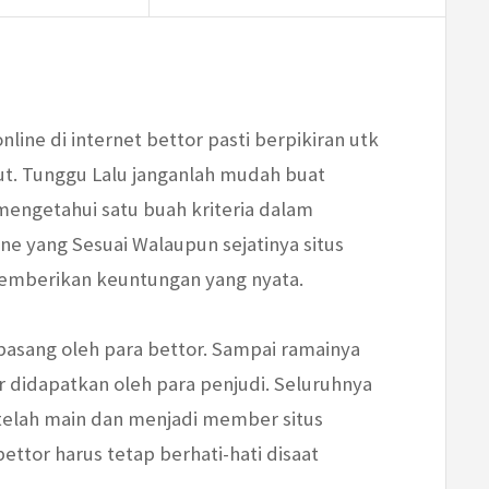
line di internet bettor pasti berpikiran utk
ut. Tunggu Lalu janganlah mudah buat
mengetahui satu buah kriteria dalam
ne yang Sesuai Walaupun sejatinya situs
 memberikan keuntungan yang nyata.
ipasang oleh para bettor. Sampai ramainya
 didapatkan oleh para penjudi. Seluruhnya
 telah main dan menjadi member situs
bettor harus tetap berhati-hati disaat