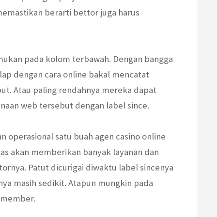
mastikan berarti bettor juga harus
itemukan pada kolom terbawah. Dengan bangga
elap dengan cara online bakal mencatat
but. Atau paling rendahnya mereka dapat
naan web tersebut dengan label since.
thn operasional satu buah agen casino online
jelas akan memberikan banyak layanan dan
ornya. Patut dicurigai diwaktu label sincenya
nya masih sedikit. Atapun mungkin pada
i member.