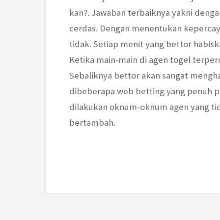
kan?. Jawaban terbaiknya yakni deng
cerdas. Dengan menentukan kepercaya
tidak. Setiap menit yang bettor habisk
Ketika main-main di agen togel terper
Sebaliknya bettor akan sangat menghab
dibeberapa web betting yang penuh pe
dilakukan oknum-oknum agen yang tid
bertambah.