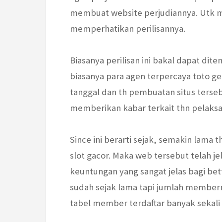
membuat website perjudiannya. Utk me
memperhatikan perilisannya.
Biasanya perilisan ini bakal dapat d
biasanya para agen terpercaya toto g
tanggal dan th pembuatan situs terse
memberikan kabar terkait thn pelaksa
Since ini berarti sejak, semakin lama 
slot gacor. Maka web tersebut telah 
keuntungan yang sangat jelas bagi bett
sudah sejak lama tapi jumlah member
tabel member terdaftar banyak sekal