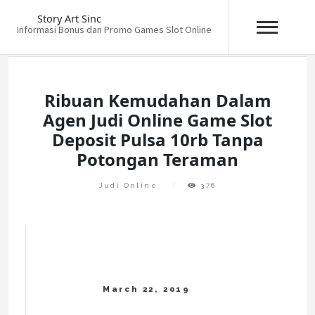
Story Art Sinc
Informasi Bonus dan Promo Games Slot Online
Skip
to
content
Ribuan Kemudahan Dalam
Agen Judi Online Game Slot
Deposit Pulsa 10rb Tanpa
Potongan Teraman
Judi Online
376