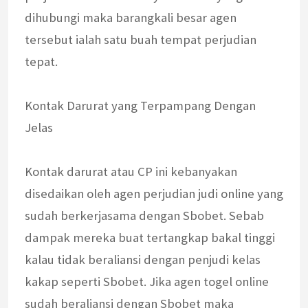
dihubungi maka barangkali besar agen
tersebut ialah satu buah tempat perjudian
tepat.
Kontak Darurat yang Terpampang Dengan
Jelas
Kontak darurat atau CP ini kebanyakan
disedaikan oleh agen perjudian judi online yang
sudah berkerjasama dengan Sbobet. Sebab
dampak mereka buat tertangkap bakal tinggi
kalau tidak beraliansi dengan penjudi kelas
kakap seperti Sbobet. Jika agen togel online
sudah beraliansi dengan Sbobet maka