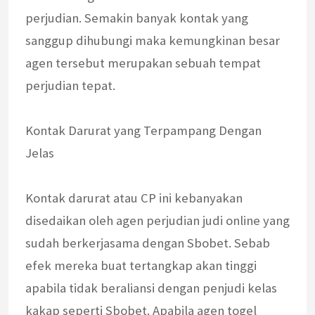
perjudian. Semakin banyak kontak yang
sanggup dihubungi maka kemungkinan besar
agen tersebut merupakan sebuah tempat
perjudian tepat.
Kontak Darurat yang Terpampang Dengan
Jelas
Kontak darurat atau CP ini kebanyakan
disedaikan oleh agen perjudian judi online yang
sudah berkerjasama dengan Sbobet. Sebab
efek mereka buat tertangkap akan tinggi
apabila tidak beraliansi dengan penjudi kelas
kakap seperti Sbobet. Apabila agen togel