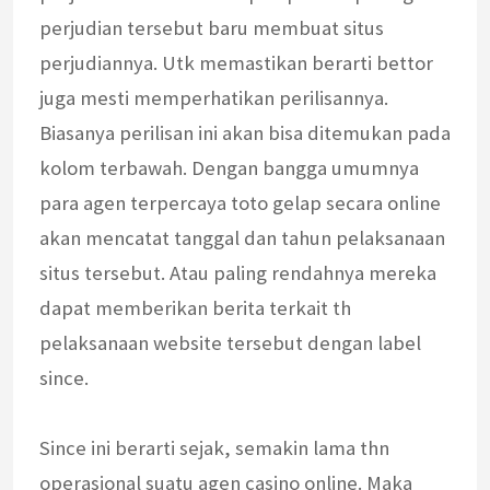
perjudian tersebut baru membuat situs
perjudiannya. Utk memastikan berarti bettor
juga mesti memperhatikan perilisannya.
Biasanya perilisan ini akan bisa ditemukan pada
kolom terbawah. Dengan bangga umumnya
para agen terpercaya toto gelap secara online
akan mencatat tanggal dan tahun pelaksanaan
situs tersebut. Atau paling rendahnya mereka
dapat memberikan berita terkait th
pelaksanaan website tersebut dengan label
since.
Since ini berarti sejak, semakin lama thn
operasional suatu agen casino online. Maka