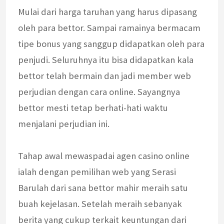
Mulai dari harga taruhan yang harus dipasang
oleh para bettor. Sampai ramainya bermacam
tipe bonus yang sanggup didapatkan oleh para
penjudi. Seluruhnya itu bisa didapatkan kala
bettor telah bermain dan jadi member web
perjudian dengan cara online. Sayangnya
bettor mesti tetap berhati-hati waktu
menjalani perjudian ini.
Tahap awal mewaspadai agen casino online
ialah dengan pemilihan web yang Serasi
Barulah dari sana bettor mahir meraih satu
buah kejelasan. Setelah meraih sebanyak
berita yang cukup terkait keuntungan dari