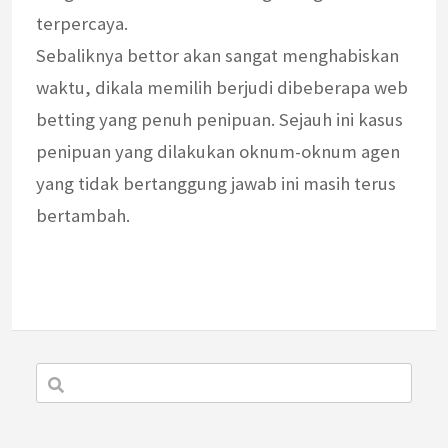
terpercaya.
Sebaliknya bettor akan sangat menghabiskan
waktu, dikala memilih berjudi dibeberapa web
betting yang penuh penipuan. Sejauh ini kasus
penipuan yang dilakukan oknum-oknum agen
yang tidak bertanggung jawab ini masih terus
bertambah.