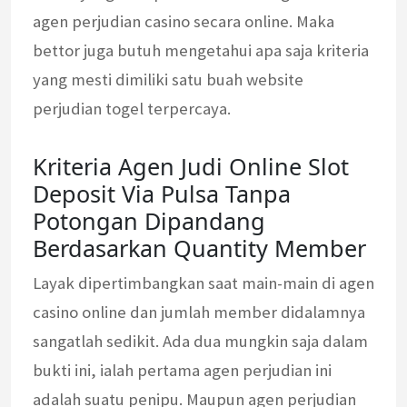
agen perjudian casino secara online. Maka
bettor juga butuh mengetahui apa saja kriteria
yang mesti dimiliki satu buah website
perjudian togel terpercaya.
Kriteria Agen Judi Online Slot
Deposit Via Pulsa Tanpa
Potongan Dipandang
Berdasarkan Quantity Member
Layak dipertimbangkan saat main-main di agen
casino online dan jumlah member didalamnya
sangatlah sedikit. Ada dua mungkin saja dalam
bukti ini, ialah pertama agen perjudian ini
adalah suatu penipu. Maupun agen perjudian