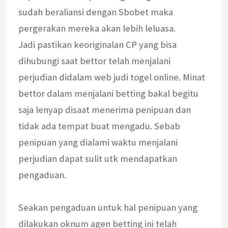
sudah beraliansi dengan Sbobet maka
pergerakan mereka akan lebih leluasa.
Jadi pastikan keoriginalan CP yang bisa
dihubungi saat bettor telah menjalani
perjudian didalam web judi togel online. Minat
bettor dalam menjalani betting bakal begitu
saja lenyap disaat menerima penipuan dan
tidak ada tempat buat mengadu. Sebab
penipuan yang dialami waktu menjalani
perjudian dapat sulit utk mendapatkan
pengaduan.
Seakan pengaduan untuk hal penipuan yang
dilakukan oknum agen betting ini telah