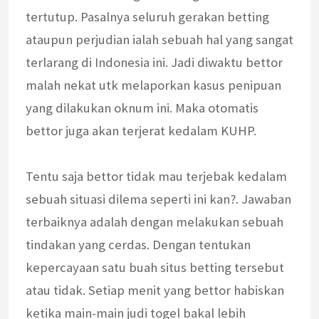
tertutup. Pasalnya seluruh gerakan betting
ataupun perjudian ialah sebuah hal yang sangat
terlarang di Indonesia ini. Jadi diwaktu bettor
malah nekat utk melaporkan kasus penipuan
yang dilakukan oknum ini. Maka otomatis
bettor juga akan terjerat kedalam KUHP.
Tentu saja bettor tidak mau terjebak kedalam
sebuah situasi dilema seperti ini kan?. Jawaban
terbaiknya adalah dengan melakukan sebuah
tindakan yang cerdas. Dengan tentukan
kepercayaan satu buah situs betting tersebut
atau tidak. Setiap menit yang bettor habiskan
ketika main-main judi togel bakal lebih