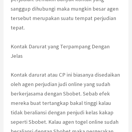
sanggup dihubungi maka mungkin besar agen
tersebut merupakan suatu tempat perjudian
tepat.
Kontak Darurat yang Terpampang Dengan
Jelas
Kontak darurat atau CP ini biasanya disedaikan
oleh agen perjudian judi online yang sudah
berkerjasama dengan Sbobet. Sebab efek
mereka buat tertangkap bakal tinggi kalau
tidak beraliansi dengan penjudi kelas kakap
seperti Sbobet. Kalau agen togel online sudah
beraliansi dengan Sbobet maka pergerakan