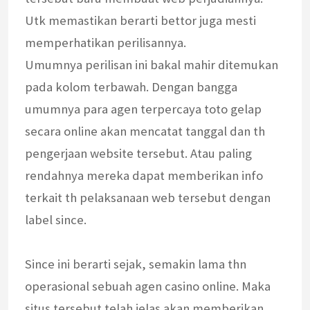
Utk memastikan berarti bettor juga mesti
memperhatikan perilisannya.
Umumnya perilisan ini bakal mahir ditemukan
pada kolom terbawah. Dengan bangga
umumnya para agen terpercaya toto gelap
secara online akan mencatat tanggal dan th
pengerjaan website tersebut. Atau paling
rendahnya mereka dapat memberikan info
terkait th pelaksanaan web tersebut dengan
label since.
Since ini berarti sejak, semakin lama thn
operasional sebuah agen casino online. Maka
situs tersebut telah jelas akan memberikan