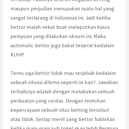
maupun perjudian merupakan suatu hal yang
sangat terlarang di Indonesia ini. Jadi ketika
bettor malah nekat buat melaporkan kasus
penipuan yang dilakukan oknum ini. Maka
automatic bettor juga bakal terjerat kedalam
KUHP.
Tentu saja bettor tidak mau terjebak kedalam
sebuah situasi dilema seperti ini kan?. Jawaban
terbaiknya adalah dengan melakukan sebuah
perbuatan yang cerdas. Dengan tentukan
kepercayaan sebuah situs betting tersebut
atau tidak. Setiap menit yang bettor habiskan
ketika main-main judi togel akan lebih Berguna