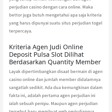
perjudian casino dengan cara online. Maka
bettor juga butuh mengetahui apa saja kriteria
yang harus dipunyai suatu situs perjudian togel
terpercaya.
Kriteria Agen Judi Online
Deposit Pulsa Slot Dilihat
Berdasarkan Quantity Member
Layak dipertimbangkan disaat bermain di agen
casino online dan jumlah member didalamnya
sangatlah sedikit. Ada dua kemungkinan dalam
fakta ini, adalah pertama agen perjudian ini
ialah sebuah penipu. Maupun agen perjudian
tersebut baru membuat web perjudiannya.