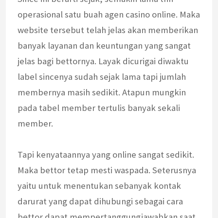
operasional satu buah agen casino online. Maka
website tersebut telah jelas akan memberikan
banyak layanan dan keuntungan yang sangat
jelas bagi bettornya. Layak dicurigai diwaktu
label sincenya sudah sejak lama tapi jumlah
membernya masih sedikit. Atapun mungkin
pada tabel member tertulis banyak sekali
member.
Tapi kenyataannya yang online sangat sedikit.
Maka bettor tetap mesti waspada. Seterusnya
yaitu untuk menentukan sebanyak kontak
darurat yang dapat dihubungi sebagai cara
bettor dapat mempertanggungjawabkan saat