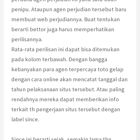
penipu. Ataupun agen perjudian tersebut baru
membuat web perjudiannya. Buat tentukan
berarti bettor juga harus memperhatikan
perilisannya.
Rata-rata perilisan ini dapat bisa ditemukan
pada kolom terbawah. Dengan bangga
kebanyakan para agen terpercaya toto gelap
dengan cara online akan mencatat tanggal dan
tahun pelaksanaan situs tersebut. Atau paling
rendahnya mereka dapat memberikan info
terkait th pengerjaan situs tersebut dengan
label since.
Since ini berarti sejak, semakin lama thn