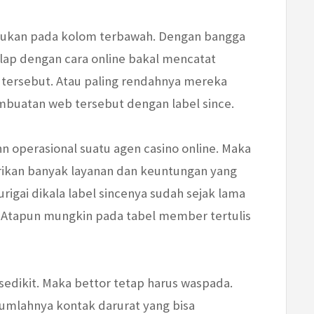
temukan pada kolom terbawah. Dengan bangga
elap dengan cara online bakal mencatat
 tersebut. Atau paling rendahnya mereka
mbuatan web tersebut dengan label since.
thn operasional suatu agen casino online. Maka
rikan banyak layanan dan keuntungan yang
urigai dikala label sincenya sudah sejak lama
 Atapun mungkin pada tabel member tertulis
sedikit. Maka bettor tetap harus waspada.
umlahnya kontak darurat yang bisa