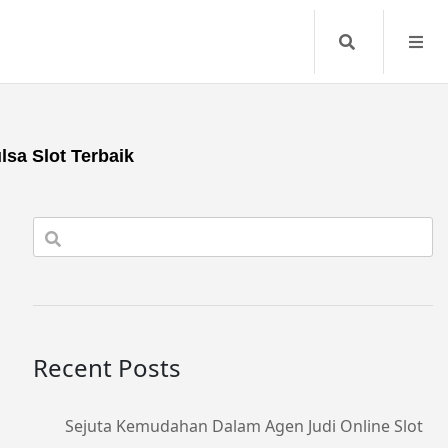
Search
sa Slot Terbaik
Recent Posts
Sejuta Kemudahan Dalam Agen Judi Online Slot