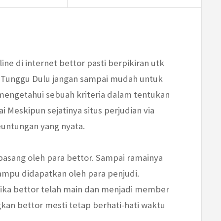
ine di internet bettor pasti berpikiran utk
. Tunggu Dulu jangan sampai mudah untuk
mengetahui sebuah kriteria dalam tentukan
i Meskipun sejatinya situs perjudian via
euntungan yang nyata.
ipasang oleh para bettor. Sampai ramainya
pu didapatkan oleh para penjudi.
ika bettor telah main dan menjadi member
ngkan bettor mesti tetap berhati-hati waktu