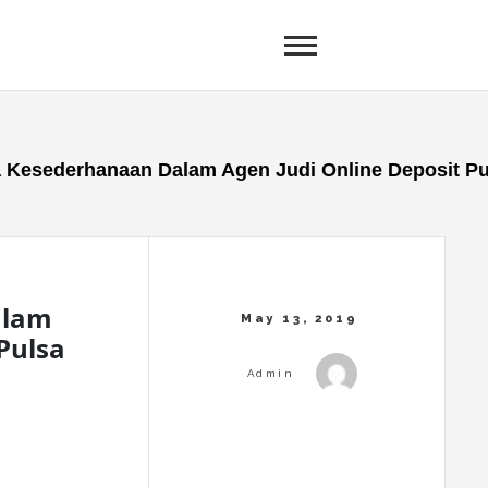
a Kesederhanaan Dalam Agen Judi Online Deposit Pul
alam
Pulsa