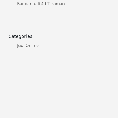
Bandar Judi 4d Teraman
Categories
Judi Online