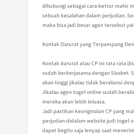
dihubungi sebagai cara bettor mahi
sebuah kesalahan dalam perjudian. Se
maka bisa jadi besar agen tersebut ya
Kontak Darurat yang Terpampang Den
Kontak darurat atau CP ini rata rata di
sudah berkerjasama dengan Sbobet. 
akan tinggi jikalau tidak beraliansi d
Jikalau agen togel online sudah bera
mereka akan lebih leluasa.
Jadi pastikan keoriginalan CP yang ma
perjudian didalam website judi togel o
dapat begitu saja lenyap saat meneri