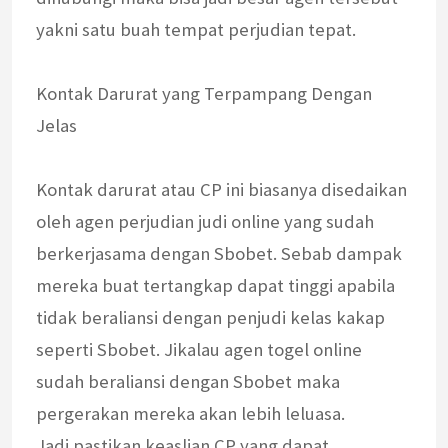
yakni satu buah tempat perjudian tepat.
Kontak Darurat yang Terpampang Dengan
Jelas
Kontak darurat atau CP ini biasanya disedaikan
oleh agen perjudian judi online yang sudah
berkerjasama dengan Sbobet. Sebab dampak
mereka buat tertangkap dapat tinggi apabila
tidak beraliansi dengan penjudi kelas kakap
seperti Sbobet. Jikalau agen togel online
sudah beraliansi dengan Sbobet maka
pergerakan mereka akan lebih leluasa.
Jadi pastikan keaslian CP yang dapat