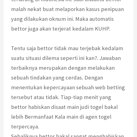
malah nekat buat melaporkan kasus penipuan
yang dilakukan oknum ini. Maka automatis
bettor juga akan terjerat kedalam KUHP.
Tentu saja bettor tidak mau terjebak kedalam
suatu situasi dilema seperti ini kan?. Jawaban
terbaiknya merupakan dengan melakukan
sebuah tindakan yang cerdas. Dengan
menentukan kepercayaan sebuah web betting
tersebut atau tidak. Tiap-tiap menit yang
bettor habiskan disaat main judi togel bakal
lebih Bermanfaat Kala main di agen togel
terpercaya.
Sebaliknya bettor bakal sangat menghabiskan