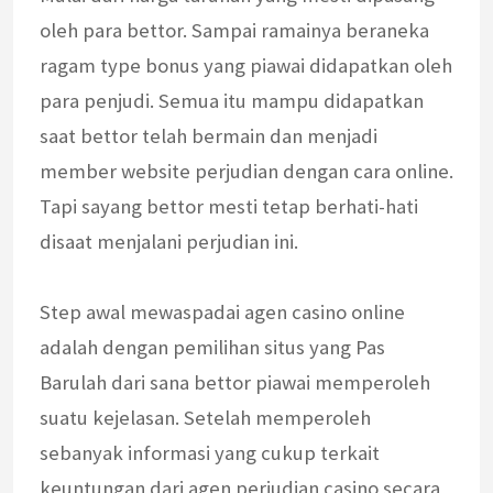
oleh para bettor. Sampai ramainya beraneka
ragam type bonus yang piawai didapatkan oleh
para penjudi. Semua itu mampu didapatkan
saat bettor telah bermain dan menjadi
member website perjudian dengan cara online.
Tapi sayang bettor mesti tetap berhati-hati
disaat menjalani perjudian ini.
Step awal mewaspadai agen casino online
adalah dengan pemilihan situs yang Pas
Barulah dari sana bettor piawai memperoleh
suatu kejelasan. Setelah memperoleh
sebanyak informasi yang cukup terkait
keuntungan dari agen perjudian casino secara