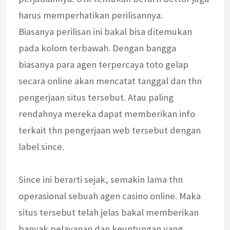
harus memperhatikan perilisannya.
Biasanya perilisan ini bakal bisa ditemukan
pada kolom terbawah. Dengan bangga
biasanya para agen terpercaya toto gelap
secara online akan mencatat tanggal dan thn
pengerjaan situs tersebut. Atau paling
rendahnya mereka dapat memberikan info
terkait thn pengerjaan web tersebut dengan
label since.
Since ini berarti sejak, semakin lama thn
operasional sebuah agen casino online. Maka
situs tersebut telah jelas bakal memberikan
banyak pelayanan dan keuntungan yang