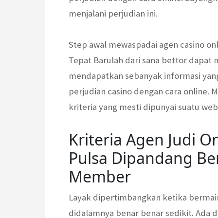
menjalani perjudian ini.
Step awal mewaspadai agen casino onl
Tepat Barulah dari sana bettor dapat 
mendapatkan sebanyak informasi yang
perjudian casino dengan cara online. 
kriteria yang mesti dipunyai suatu web
Kriteria Agen Judi O
Pulsa Dipandang Be
Member
Layak dipertimbangkan ketika bermai
didalamnya benar benar sedikit. Ada d