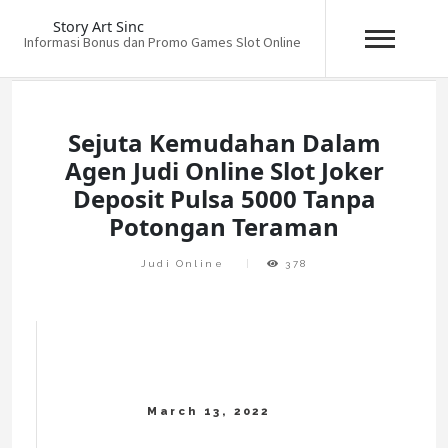
Story Art Sinc
Informasi Bonus dan Promo Games Slot Online
Skip
to
content
Sejuta Kemudahan Dalam
Agen Judi Online Slot Joker
Deposit Pulsa 5000 Tanpa
Potongan Teraman
Judi Online
378