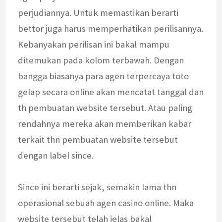
perjudiannya. Untuk memastikan berarti
bettor juga harus memperhatikan perilisannya.
Kebanyakan perilisan ini bakal mampu
ditemukan pada kolom terbawah. Dengan
bangga biasanya para agen terpercaya toto
gelap secara online akan mencatat tanggal dan
th pembuatan website tersebut. Atau paling
rendahnya mereka akan memberikan kabar
terkait thn pembuatan website tersebut
dengan label since.
Since ini berarti sejak, semakin lama thn
operasional sebuah agen casino online. Maka
website tersebut telah jelas bakal