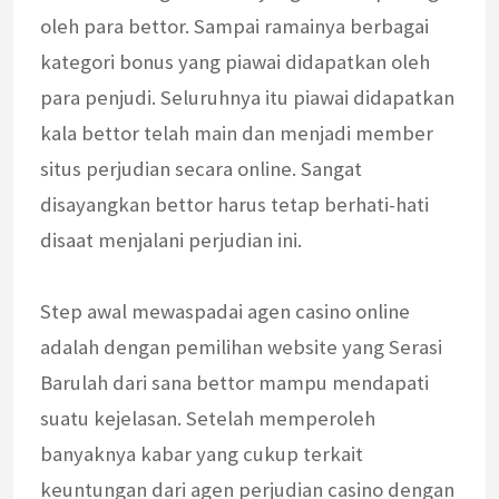
oleh para bettor. Sampai ramainya berbagai
kategori bonus yang piawai didapatkan oleh
para penjudi. Seluruhnya itu piawai didapatkan
kala bettor telah main dan menjadi member
situs perjudian secara online. Sangat
disayangkan bettor harus tetap berhati-hati
disaat menjalani perjudian ini.
Step awal mewaspadai agen casino online
adalah dengan pemilihan website yang Serasi
Barulah dari sana bettor mampu mendapati
suatu kejelasan. Setelah memperoleh
banyaknya kabar yang cukup terkait
keuntungan dari agen perjudian casino dengan