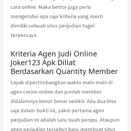
cara online. Maka bettor juga perlu
mengetahui apa saja kriteria yang mesti
dimiliki sebuah situs perjudian togel
terpercaya.
Kriteria Agen Judi Online
Joker123 Apk Diliat
Berdasarkan Quantity Member
Layak dipertimbangkan waktu main-main di
agen casino online dan jumlah member
didalamnya benar benar sedikit. Ada dua bisa
saja dalam bukti ini, yakni pertama agen
perjudian ini adalah satu buah penipu. Ataupun
agen perjudian tersebut baru membuat situs