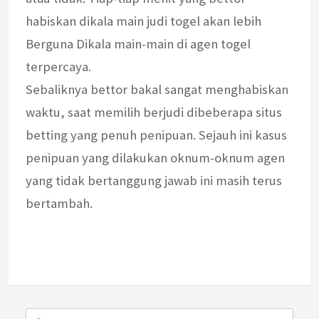
habiskan dikala main judi togel akan lebih
Berguna Dikala main-main di agen togel
terpercaya.
Sebaliknya bettor bakal sangat menghabiskan
waktu, saat memilih berjudi dibeberapa situs
betting yang penuh penipuan. Sejauh ini kasus
penipuan yang dilakukan oknum-oknum agen
yang tidak bertanggung jawab ini masih terus
bertambah.