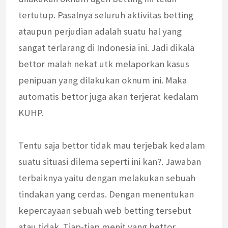
tertutup. Pasalnya seluruh aktivitas betting
ataupun perjudian adalah suatu hal yang
sangat terlarang di Indonesia ini. Jadi dikala
bettor malah nekat utk melaporkan kasus
penipuan yang dilakukan oknum ini. Maka
automatis bettor juga akan terjerat kedalam
KUHP.
Tentu saja bettor tidak mau terjebak kedalam
suatu situasi dilema seperti ini kan?. Jawaban
terbaiknya yaitu dengan melakukan sebuah
tindakan yang cerdas. Dengan menentukan
kepercayaan sebuah web betting tersebut
atau tidak. Tiap-tiap menit yang bettor