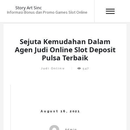
Story Art Sinc
Informasi Bonus dan Promo Games Slot Online
Skip
to
content
Sejuta Kemudahan Dalam
Agen Judi Online Slot Deposit
Pulsa Terbaik
Judi Online
547