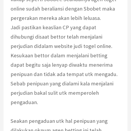
online sudah beraliansi dengan Sbobet maka
pergerakan mereka akan lebih leluasa.
Jadi pastikan keaslian CP yang dapat
dihubungi disaat bettor telah menjalani
perjudian didalam website judi togel online.
Kesukaan bettor dalam menjalani betting
dapat begitu saja lenyap diwaktu menerima
penipuan dan tidak ada tempat utk mengadu.
Sebab penipuan yang dialami kala menjalani
perjudian bakal sulit utk memperoleh
pengaduan.
Seakan pengaduan utk hal penipuan yang
dilakukan oknum agen betting ini telah