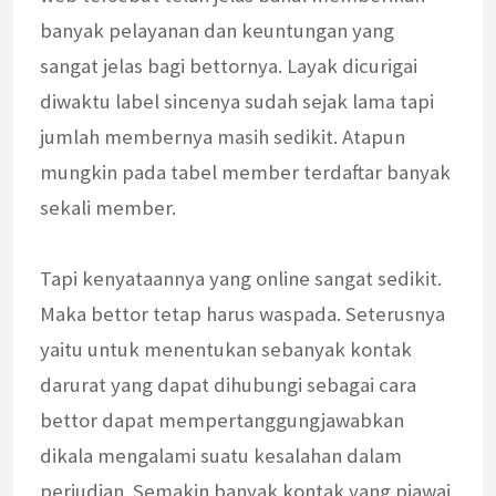
banyak pelayanan dan keuntungan yang
sangat jelas bagi bettornya. Layak dicurigai
diwaktu label sincenya sudah sejak lama tapi
jumlah membernya masih sedikit. Atapun
mungkin pada tabel member terdaftar banyak
sekali member.
Tapi kenyataannya yang online sangat sedikit.
Maka bettor tetap harus waspada. Seterusnya
yaitu untuk menentukan sebanyak kontak
darurat yang dapat dihubungi sebagai cara
bettor dapat mempertanggungjawabkan
dikala mengalami suatu kesalahan dalam
perjudian. Semakin banyak kontak yang piawai