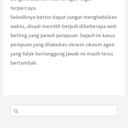
terpercaya.
Sebaliknya bettor dapat sangat menghabiskan
waktu, disaat memilih berjudi dibeberapa web
betting yang penuh penipuan. Sejauh ini kasus
penipuan yang dilakukan oknum-oknum agen
yang tidak bertanggung jawab ini masih terus
bertambah.