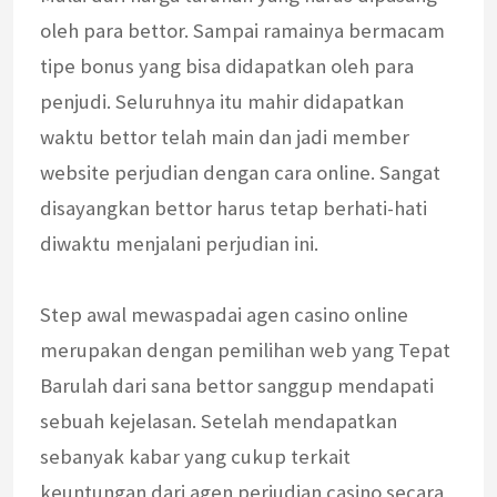
oleh para bettor. Sampai ramainya bermacam
tipe bonus yang bisa didapatkan oleh para
penjudi. Seluruhnya itu mahir didapatkan
waktu bettor telah main dan jadi member
website perjudian dengan cara online. Sangat
disayangkan bettor harus tetap berhati-hati
diwaktu menjalani perjudian ini.
Step awal mewaspadai agen casino online
merupakan dengan pemilihan web yang Tepat
Barulah dari sana bettor sanggup mendapati
sebuah kejelasan. Setelah mendapatkan
sebanyak kabar yang cukup terkait
keuntungan dari agen perjudian casino secara