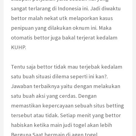
sangat terlarang di Indonesia ini. Jadi diwaktu
bettor malah nekat utk melaporkan kasus
penipuan yang dilakukan oknum ini. Maka
otomatis bettor juga bakal terjerat kedalam
KUHP.
Tentu saja bettor tidak mau terjebak kedalam
satu buah situasi dilema seperti ini kan?.
Jawaban terbaiknya yaitu dengan melakukan
satu buah aksi yang cerdas. Dengan
memastikan kepercayaan sebuah situs betting
tersebut atau tidak. Setiap menit yang bettor
habiskan ketika main judi togel akan lebih
Berguna Saat bermain di agen togel