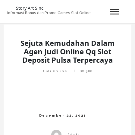
Story Art Sinc
Informasi Bonus dan Promo Games Slot Online
Skip
to
content
Sejuta Kemudahan Dalam
Agen Judi Online Qq Slot
Deposit Pulsa Terpercaya
Judi Online
386