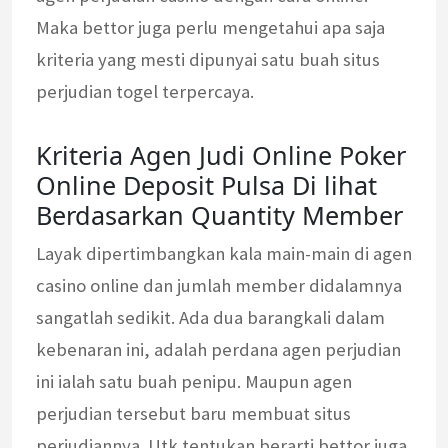
Maka bettor juga perlu mengetahui apa saja
kriteria yang mesti dipunyai satu buah situs
perjudian togel terpercaya.
Kriteria Agen Judi Online Poker
Online Deposit Pulsa Di lihat
Berdasarkan Quantity Member
Layak dipertimbangkan kala main-main di agen
casino online dan jumlah member didalamnya
sangatlah sedikit. Ada dua barangkali dalam
kebenaran ini, adalah perdana agen perjudian
ini ialah satu buah penipu. Maupun agen
perjudian tersebut baru membuat situs
perjudiannya. Utk tentukan berarti bettor juga