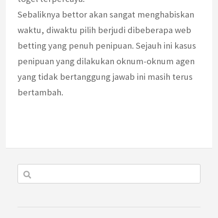
Sebaliknya bettor akan sangat menghabiskan
waktu, diwaktu pilih berjudi dibeberapa web
betting yang penuh penipuan. Sejauh ini kasus
penipuan yang dilakukan oknum-oknum agen
yang tidak bertanggung jawab ini masih terus
bertambah.