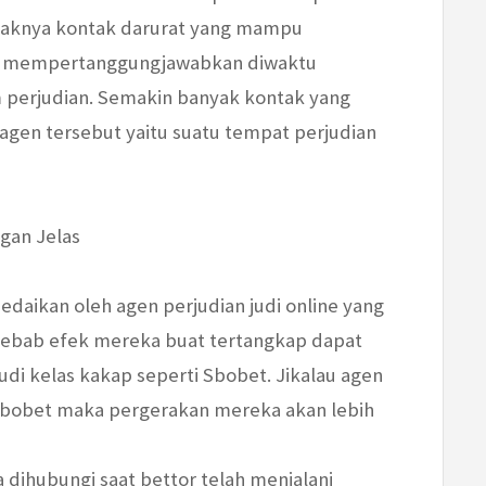
nyaknya kontak darurat yang mampu
pu mempertanggungjawabkan diwaktu
 perjudian. Semakin banyak kontak yang
gen tersebut yaitu suatu tempat perjudian
gan Jelas
sedaikan oleh agen perjudian judi online yang
Sebab efek mereka buat tertangkap dapat
judi kelas kakap seperti Sbobet. Jikalau agen
 Sbobet maka pergerakan mereka akan lebih
a dihubungi saat bettor telah menjalani