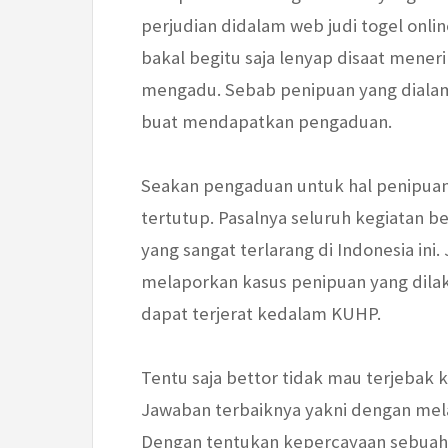
perjudian didalam web judi togel onlin
bakal begitu saja lenyap disaat mene
mengadu. Sebab penipuan yang dialami
buat mendapatkan pengaduan.
Seakan pengaduan untuk hal penipuan 
tertutup. Pasalnya seluruh kegiatan b
yang sangat terlarang di Indonesia ini.
melaporkan kasus penipuan yang dilak
dapat terjerat kedalam KUHP.
Tentu saja bettor tidak mau terjebak k
Jawaban terbaiknya yakni dengan mel
Dengan tentukan kepercayaan sebuah w