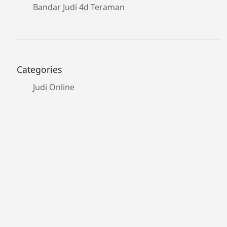
Bandar Judi 4d Teraman
Categories
Judi Online