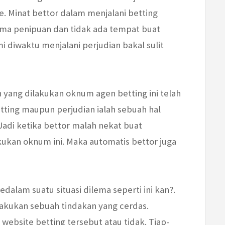
e. Minat bettor dalam menjalani betting
rima penipuan dan tidak ada tempat buat
 diwaktu menjalani perjudian bakal sulit
yang dilakukan oknum agen betting ini telah
etting maupun perjudian ialah sebuah hal
 Jadi ketika bettor malah nekat buat
ukan oknum ini. Maka automatis bettor juga
edalam suatu situasi dilema seperti ini kan?.
akukan sebuah tindakan yang cerdas.
ebsite betting tersebut atau tidak. Tiap-