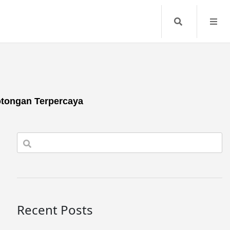
Search
otongan Terpercaya
Recent Posts