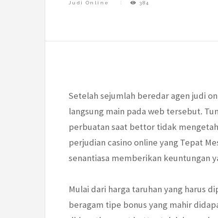
Judi Online
384
Setelah sejumlah beredar agen judi onl
langsung main pada web tersebut. T
perbuatan saat bettor tidak mengetahu
perjudian casino online yang Tepat Mesk
senantiasa memberikan keuntungan ya
Mulai dari harga taruhan yang harus d
beragam tipe bonus yang mahir didapa