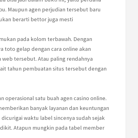
nipu. Maupun agen perjudian tersebut baru
kan berarti bettor juga mesti
ditemukan pada kolom terbawah. Dengan
 toto gelap dengan cara online akan
 web tersebut. Atau paling rendahnya
ait tahun pembuatan situs tersebut dengan
hn operasional satu buah agen casino online.
t memberikan banyak layanan dan keuntungan
t dicurigai waktu label sincenya sudah sejak
dikit. Atapun mungkin pada tabel member