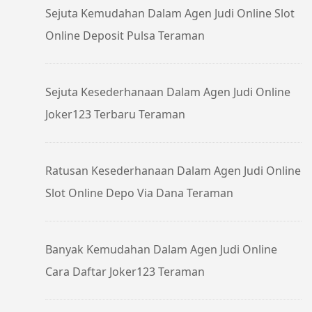
Sejuta Kemudahan Dalam Agen Judi Online Slot
Online Deposit Pulsa Teraman
Sejuta Kesederhanaan Dalam Agen Judi Online
Joker123 Terbaru Teraman
Ratusan Kesederhanaan Dalam Agen Judi Online
Slot Online Depo Via Dana Teraman
Banyak Kemudahan Dalam Agen Judi Online
Cara Daftar Joker123 Teraman