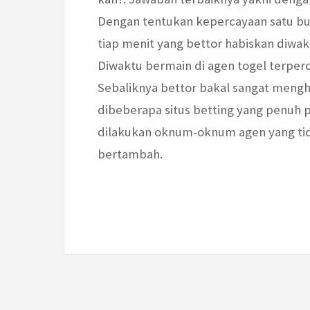
Dengan tentukan kepercayaan satu bua
tiap menit yang bettor habiskan diwak
Diwaktu bermain di agen togel terperc
Sebaliknya bettor bakal sangat mengh
dibeberapa situs betting yang penuh p
dilakukan oknum-oknum agen yang tid
bertambah.