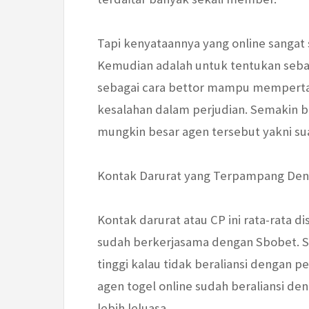
Tapi kenyataannya yang online sangat 
Kemudian adalah untuk tentukan seba
sebagai cara bettor mampu memperta
kesalahan dalam perjudian. Semakin 
mungkin besar agen tersebut yakni su
Kontak Darurat yang Terpampang Den
Kontak darurat atau CP ini rata-rata d
sudah berkerjasama dengan Sbobet. S
tinggi kalau tidak beraliansi dengan p
agen togel online sudah beraliansi 
lebih leluasa.