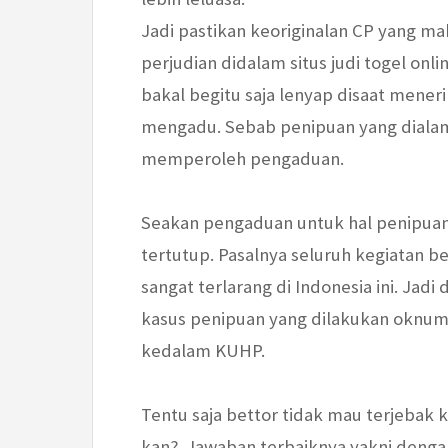
Jadi pastikan keoriginalan CP yang mah
perjudian didalam situs judi togel onl
bakal begitu saja lenyap disaat mene
mengadu. Sebab penipuan yang dialami
memperoleh pengaduan.
Seakan pengaduan untuk hal penipuan 
tertutup. Pasalnya seluruh kegiatan b
sangat terlarang di Indonesia ini. Jad
kasus penipuan yang dilakukan oknum i
kedalam KUHP.
Tentu saja bettor tidak mau terjebak k
kan?. Jawaban terbaiknya yakni denga