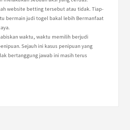
h website betting tersebut atau tidak. Tiap-
tu bermain judi togel bakal lebih Bermanfaat
aya.
abiskan waktu, waktu memilih berjudi
enipuan. Sejauh ini kasus penipuan yang
ak bertanggung jawab ini masih terus