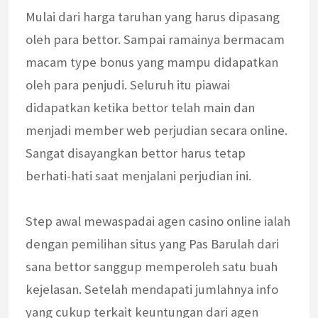
Mulai dari harga taruhan yang harus dipasang
oleh para bettor. Sampai ramainya bermacam
macam type bonus yang mampu didapatkan
oleh para penjudi. Seluruh itu piawai
didapatkan ketika bettor telah main dan
menjadi member web perjudian secara online.
Sangat disayangkan bettor harus tetap
berhati-hati saat menjalani perjudian ini.
Step awal mewaspadai agen casino online ialah
dengan pemilihan situs yang Pas Barulah dari
sana bettor sanggup memperoleh satu buah
kejelasan. Setelah mendapati jumlahnya info
yang cukup terkait keuntungan dari agen