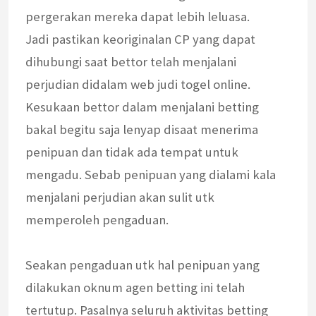
pergerakan mereka dapat lebih leluasa.
Jadi pastikan keoriginalan CP yang dapat
dihubungi saat bettor telah menjalani
perjudian didalam web judi togel online.
Kesukaan bettor dalam menjalani betting
bakal begitu saja lenyap disaat menerima
penipuan dan tidak ada tempat untuk
mengadu. Sebab penipuan yang dialami kala
menjalani perjudian akan sulit utk
memperoleh pengaduan.
Seakan pengaduan utk hal penipuan yang
dilakukan oknum agen betting ini telah
tertutup. Pasalnya seluruh aktivitas betting