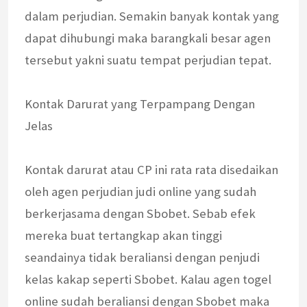
dalam perjudian. Semakin banyak kontak yang
dapat dihubungi maka barangkali besar agen
tersebut yakni suatu tempat perjudian tepat.
Kontak Darurat yang Terpampang Dengan
Jelas
Kontak darurat atau CP ini rata rata disedaikan
oleh agen perjudian judi online yang sudah
berkerjasama dengan Sbobet. Sebab efek
mereka buat tertangkap akan tinggi
seandainya tidak beraliansi dengan penjudi
kelas kakap seperti Sbobet. Kalau agen togel
online sudah beraliansi dengan Sbobet maka