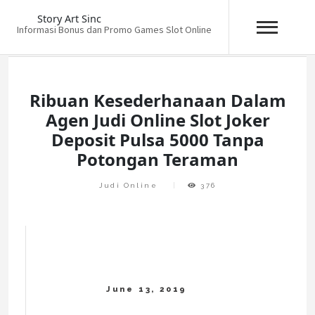
Story Art Sinc
Informasi Bonus dan Promo Games Slot Online
Skip
to
content
Ribuan Kesederhanaan Dalam
Agen Judi Online Slot Joker
Deposit Pulsa 5000 Tanpa
Potongan Teraman
Judi Online
376