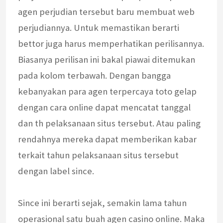
agen perjudian tersebut baru membuat web
perjudiannya. Untuk memastikan berarti
bettor juga harus memperhatikan perilisannya.
Biasanya perilisan ini bakal piawai ditemukan
pada kolom terbawah. Dengan bangga
kebanyakan para agen terpercaya toto gelap
dengan cara online dapat mencatat tanggal
dan th pelaksanaan situs tersebut. Atau paling
rendahnya mereka dapat memberikan kabar
terkait tahun pelaksanaan situs tersebut
dengan label since.
Since ini berarti sejak, semakin lama tahun
operasional satu buah agen casino online. Maka