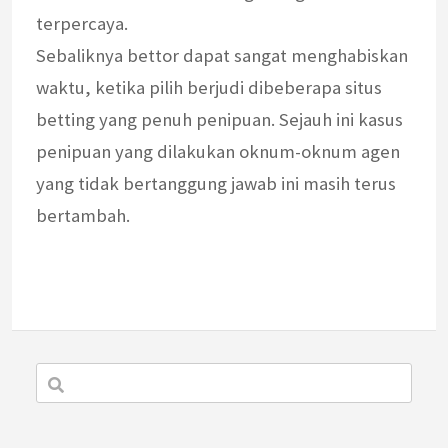
terpercaya.
Sebaliknya bettor dapat sangat menghabiskan
waktu, ketika pilih berjudi dibeberapa situs
betting yang penuh penipuan. Sejauh ini kasus
penipuan yang dilakukan oknum-oknum agen
yang tidak bertanggung jawab ini masih terus
bertambah.