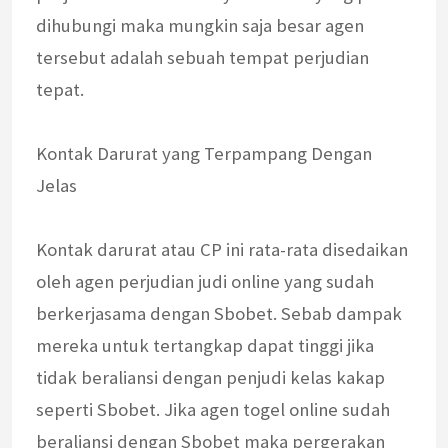
dihubungi maka mungkin saja besar agen
tersebut adalah sebuah tempat perjudian
tepat.
Kontak Darurat yang Terpampang Dengan
Jelas
Kontak darurat atau CP ini rata-rata disedaikan
oleh agen perjudian judi online yang sudah
berkerjasama dengan Sbobet. Sebab dampak
mereka untuk tertangkap dapat tinggi jika
tidak beraliansi dengan penjudi kelas kakap
seperti Sbobet. Jika agen togel online sudah
beraliansi dengan Sbobet maka pergerakan