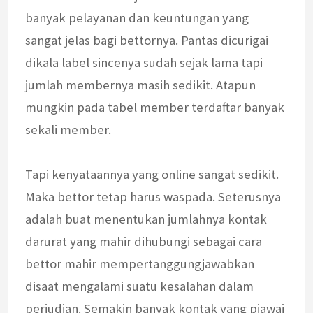
banyak pelayanan dan keuntungan yang
sangat jelas bagi bettornya. Pantas dicurigai
dikala label sincenya sudah sejak lama tapi
jumlah membernya masih sedikit. Atapun
mungkin pada tabel member terdaftar banyak
sekali member.
Tapi kenyataannya yang online sangat sedikit.
Maka bettor tetap harus waspada. Seterusnya
adalah buat menentukan jumlahnya kontak
darurat yang mahir dihubungi sebagai cara
bettor mahir mempertanggungjawabkan
disaat mengalami suatu kesalahan dalam
perjudian. Semakin banyak kontak yang piawai