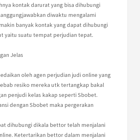
nya kontak darurat yang bisa dihubungi
tanggungjawabkan diwaktu mengalami
emakin banyak kontak yang dapat dihubungi
 yaitu suatu tempat perjudian tepat.
gan Jelas
sedaikan oleh agen perjudian judi online yang
ebab resiko mereka utk tertangkap bakal
gan penjudi kelas kakap seperti Sbobet.
liansi dengan Sbobet maka pergerakan
at dihubungi dikala bettor telah menjalani
nline. Ketertarikan bettor dalam menjalani