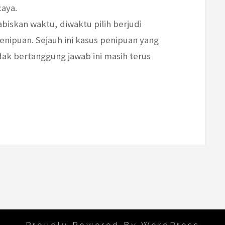
caya.
iskan waktu, diwaktu pilih berjudi
nipuan. Sejauh ini kasus penipuan yang
ak bertanggung jawab ini masih terus