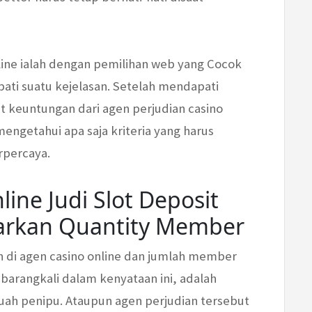
ine ialah dengan pemilihan web yang Cocok
ati suatu kejelasan. Setelah mendapati
t keuntungan dari agen perjudian casino
mengetahui apa saja kriteria yang harus
erpercaya.
line Judi Slot Deposit
sarkan Quantity Member
 di agen casino online dan jumlah member
 barangkali dalam kenyataan ini, adalah
buah penipu. Ataupun agen perjudian tersebut