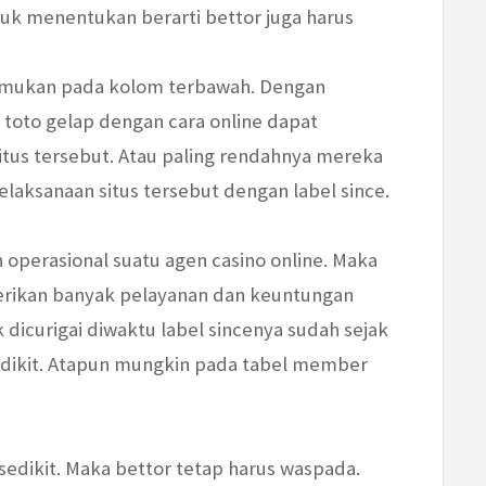
uk menentukan berarti bettor juga harus
ditemukan pada kolom terbawah. Dengan
 toto gelap dengan cara online dapat
tus tersebut. Atau paling rendahnya mereka
laksanaan situs tersebut dengan label since.
th operasional suatu agen casino online. Maka
berikan banyak pelayanan dan keuntungan
k dicurigai diwaktu label sincenya sudah sejak
dikit. Atapun mungkin pada tabel member
sedikit. Maka bettor tetap harus waspada.