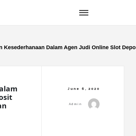
n Kesederhanaan Dalam Agen Judi Online Slot Depos
Dalam
osit
an