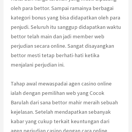
oleh para bettor. Sampai ramainya berbagai
kategori bonus yang bisa didapatkan oleh para
penjudi. Seluruh itu sanggup didapatkan waktu
bettor telah main dan jadi member web
perjudian secara online. Sangat disayangkan
bettor mesti tetap berhati-hati ketika
menjalani perjudian ini.
Tahap awal mewaspadai agen casino online
ialah dengan pemilihan web yang Cocok
Barulah dari sana bettor mahir meraih sebuah
kejelasan. Setelah mendapatkan sebanyak
kabar yang cukup terkait keuntungan dari
agen perjudian casino dengan cara online.