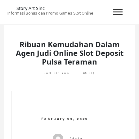
Story Art Sinc
Informasi Bonus dan Promo Games Slot Online
Skip
to
content
Ribuan Kemudahan Dalam
Agen Judi Online Slot Deposit
Pulsa Teraman
Judi Online
417