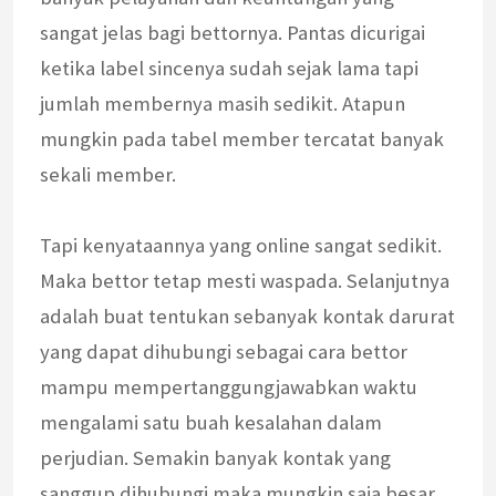
sangat jelas bagi bettornya. Pantas dicurigai
ketika label sincenya sudah sejak lama tapi
jumlah membernya masih sedikit. Atapun
mungkin pada tabel member tercatat banyak
sekali member.
Tapi kenyataannya yang online sangat sedikit.
Maka bettor tetap mesti waspada. Selanjutnya
adalah buat tentukan sebanyak kontak darurat
yang dapat dihubungi sebagai cara bettor
mampu mempertanggungjawabkan waktu
mengalami satu buah kesalahan dalam
perjudian. Semakin banyak kontak yang
sanggup dihubungi maka mungkin saja besar