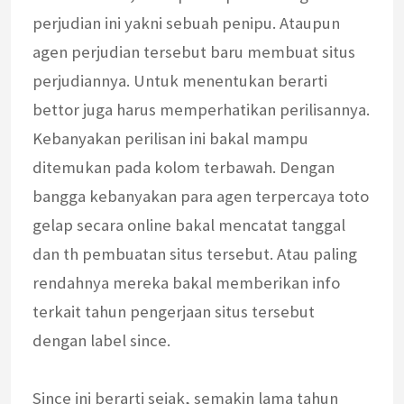
perjudian ini yakni sebuah penipu. Ataupun
agen perjudian tersebut baru membuat situs
perjudiannya. Untuk menentukan berarti
bettor juga harus memperhatikan perilisannya.
Kebanyakan perilisan ini bakal mampu
ditemukan pada kolom terbawah. Dengan
bangga kebanyakan para agen terpercaya toto
gelap secara online bakal mencatat tanggal
dan th pembuatan situs tersebut. Atau paling
rendahnya mereka bakal memberikan info
terkait tahun pengerjaan situs tersebut
dengan label since.
Since ini berarti sejak, semakin lama tahun