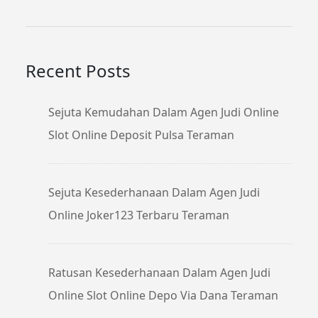
Recent Posts
Sejuta Kemudahan Dalam Agen Judi Online
Slot Online Deposit Pulsa Teraman
Sejuta Kesederhanaan Dalam Agen Judi
Online Joker123 Terbaru Teraman
Ratusan Kesederhanaan Dalam Agen Judi
Online Slot Online Depo Via Dana Teraman