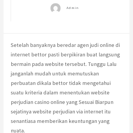
Setelah banyaknya beredar agen judi online di
internet bettor pasti berpikiran buat langsung
bermain pada website tersebut. Tunggu Lalu
janganlah mudah untuk memutuskan
perbuatan dikala bettor tidak mengetahui
suatu kriteria dalam menentukan website
perjudian casino online yang Sesuai Biarpun
sejatinya website perjudian via internet itu
senantiasa memberikan keuntungan yang
nyata.