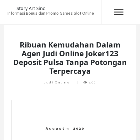
Story Art Sinc
Informasi Bonus dan Promo Games Slot Online
Skip
to
content
Ribuan Kemudahan Dalam
Agen Judi Online Joker123
Deposit Pulsa Tanpa Potongan
Terpercaya
Judi Online
400