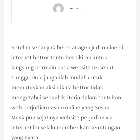
Setelah sebanyak beredar agen judi online di
internet bettor tentu berpikiran untuk
langsung bermain pada website tersebut.
Tunggu Dulu janganlah mudah untuk
memutuskan aksi dikala bettor tidak
mengetahui sebuah kriteria dalam tentukan
web perjudian casino online yang Sesuai
Meskipun sejatinya website perjudian via
internet itu selalu memberikan keuntungan
yang nyata.