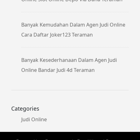
Banyak Kemudahan Dalam Agen Judi Online
Cara Daftar Joker123 Teraman
Banyak Kesederhanaan Dalam Agen Judi
Online Bandar Judi 4d Teraman
Categories
Judi Online