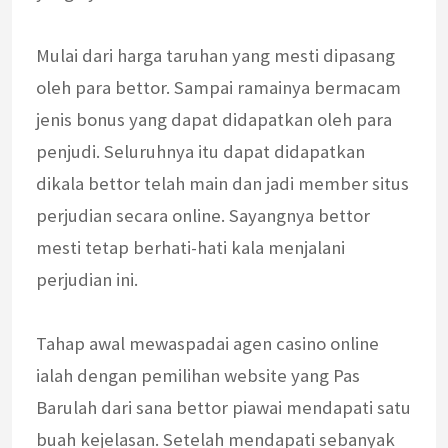
Mulai dari harga taruhan yang mesti dipasang
oleh para bettor. Sampai ramainya bermacam
jenis bonus yang dapat didapatkan oleh para
penjudi. Seluruhnya itu dapat didapatkan
dikala bettor telah main dan jadi member situs
perjudian secara online. Sayangnya bettor
mesti tetap berhati-hati kala menjalani
perjudian ini.
Tahap awal mewaspadai agen casino online
ialah dengan pemilihan website yang Pas
Barulah dari sana bettor piawai mendapati satu
buah kejelasan. Setelah mendapati sebanyak