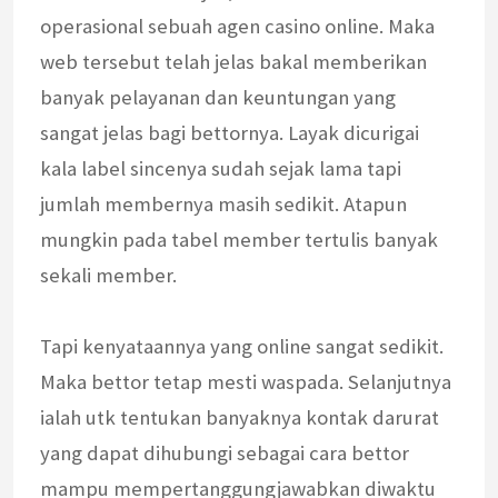
operasional sebuah agen casino online. Maka
web tersebut telah jelas bakal memberikan
banyak pelayanan dan keuntungan yang
sangat jelas bagi bettornya. Layak dicurigai
kala label sincenya sudah sejak lama tapi
jumlah membernya masih sedikit. Atapun
mungkin pada tabel member tertulis banyak
sekali member.
Tapi kenyataannya yang online sangat sedikit.
Maka bettor tetap mesti waspada. Selanjutnya
ialah utk tentukan banyaknya kontak darurat
yang dapat dihubungi sebagai cara bettor
mampu mempertanggungjawabkan diwaktu