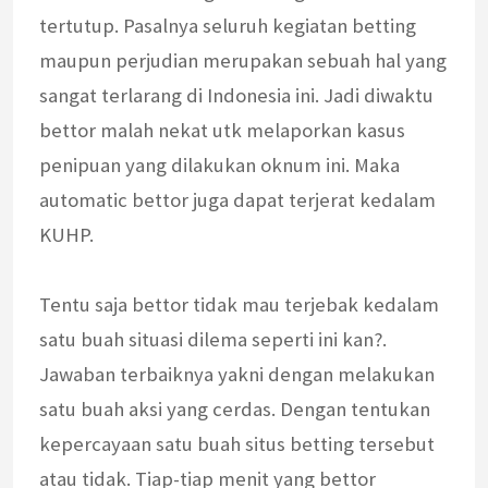
tertutup. Pasalnya seluruh kegiatan betting
maupun perjudian merupakan sebuah hal yang
sangat terlarang di Indonesia ini. Jadi diwaktu
bettor malah nekat utk melaporkan kasus
penipuan yang dilakukan oknum ini. Maka
automatic bettor juga dapat terjerat kedalam
KUHP.
Tentu saja bettor tidak mau terjebak kedalam
satu buah situasi dilema seperti ini kan?.
Jawaban terbaiknya yakni dengan melakukan
satu buah aksi yang cerdas. Dengan tentukan
kepercayaan satu buah situs betting tersebut
atau tidak. Tiap-tiap menit yang bettor