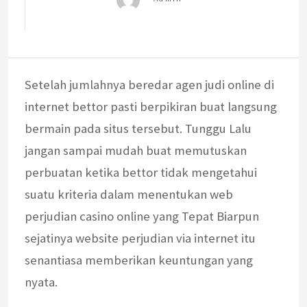
Setelah jumlahnya beredar agen judi online di
internet bettor pasti berpikiran buat langsung
bermain pada situs tersebut. Tunggu Lalu
jangan sampai mudah buat memutuskan
perbuatan ketika bettor tidak mengetahui
suatu kriteria dalam menentukan web
perjudian casino online yang Tepat Biarpun
sejatinya website perjudian via internet itu
senantiasa memberikan keuntungan yang
nyata.