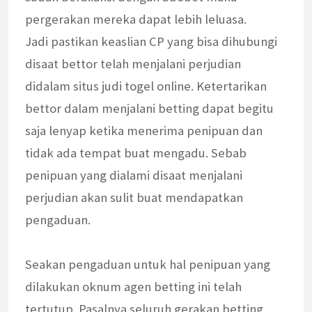
pergerakan mereka dapat lebih leluasa.
Jadi pastikan keaslian CP yang bisa dihubungi
disaat bettor telah menjalani perjudian
didalam situs judi togel online. Ketertarikan
bettor dalam menjalani betting dapat begitu
saja lenyap ketika menerima penipuan dan
tidak ada tempat buat mengadu. Sebab
penipuan yang dialami disaat menjalani
perjudian akan sulit buat mendapatkan
pengaduan.
Seakan pengaduan untuk hal penipuan yang
dilakukan oknum agen betting ini telah
tertutup. Pasalnya seluruh gerakan betting