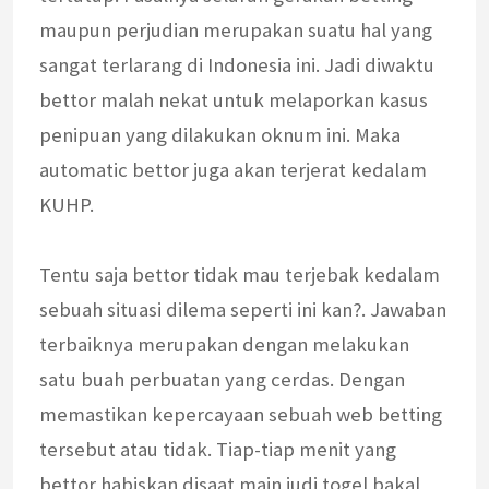
maupun perjudian merupakan suatu hal yang
sangat terlarang di Indonesia ini. Jadi diwaktu
bettor malah nekat untuk melaporkan kasus
penipuan yang dilakukan oknum ini. Maka
automatic bettor juga akan terjerat kedalam
KUHP.
Tentu saja bettor tidak mau terjebak kedalam
sebuah situasi dilema seperti ini kan?. Jawaban
terbaiknya merupakan dengan melakukan
satu buah perbuatan yang cerdas. Dengan
memastikan kepercayaan sebuah web betting
tersebut atau tidak. Tiap-tiap menit yang
bettor habiskan disaat main judi togel bakal