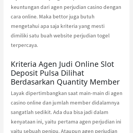
keuntungan dari agen perjudian casino dengan
cara online. Maka bettor juga butuh
mengetahui apa saja kriteria yang mesti
dimiliki satu buah website perjudian togel
terpercaya.
Kriteria Agen Judi Online Slot
Deposit Pulsa Dilihat
Berdasarkan Quantity Member
Layak dipertimbangkan saat main-main di agen
casino online dan jumlah member didalamnya
sangatlah sedikit. Ada dua bisa jadi dalam
kenyataan ini, yaitu pertama agen perjudian ini
yaitu sebuah penipu. Ataupun agen perjudian