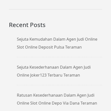
Recent Posts
Sejuta Kemudahan Dalam Agen Judi Online
Slot Online Deposit Pulsa Teraman
Sejuta Kesederhanaan Dalam Agen Judi
Online Joker123 Terbaru Teraman
Ratusan Kesederhanaan Dalam Agen Judi
Online Slot Online Depo Via Dana Teraman