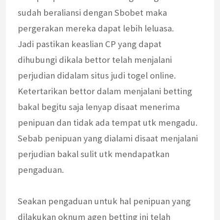
sudah beraliansi dengan Sbobet maka
pergerakan mereka dapat lebih leluasa.
Jadi pastikan keaslian CP yang dapat
dihubungi dikala bettor telah menjalani
perjudian didalam situs judi togel online.
Ketertarikan bettor dalam menjalani betting
bakal begitu saja lenyap disaat menerima
penipuan dan tidak ada tempat utk mengadu.
Sebab penipuan yang dialami disaat menjalani
perjudian bakal sulit utk mendapatkan
pengaduan.
Seakan pengaduan untuk hal penipuan yang
dilakukan oknum agen betting ini telah