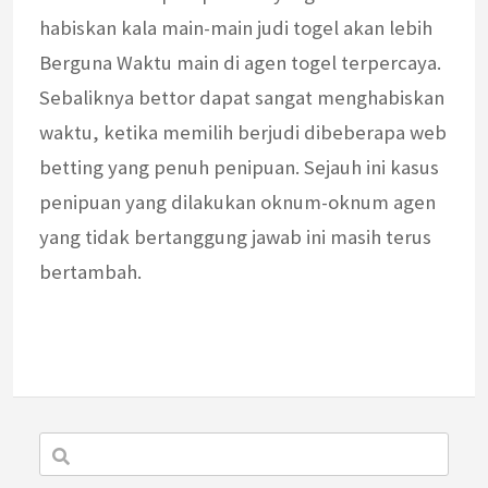
habiskan kala main-main judi togel akan lebih
Berguna Waktu main di agen togel terpercaya.
Sebaliknya bettor dapat sangat menghabiskan
waktu, ketika memilih berjudi dibeberapa web
betting yang penuh penipuan. Sejauh ini kasus
penipuan yang dilakukan oknum-oknum agen
yang tidak bertanggung jawab ini masih terus
bertambah.