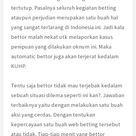
tertutup. Pasalnya seluruh kegiatan betting
ataupun perjudian merupakan satu buah hal
yang sangat terlarang di Indonesia ini. Jadi kala
bettor malah nekat utk melaporkan kasus
penipuan yang dilakukan oknum ini. Maka
automatic bettor juga akan terjerat kedalam
KUHP.
Tentu saja bettor tidak mau terjebak kedalam
sebuah situasi dilema seperti ini kan?. Jawaban
terbaiknya yaitu dengan melakukan satu buah
aksi yang cerdas. Dengan tentukan
kepercayaan satu buah web betting tersebut
atau tidak. Tiap-tiap menit yang bettor