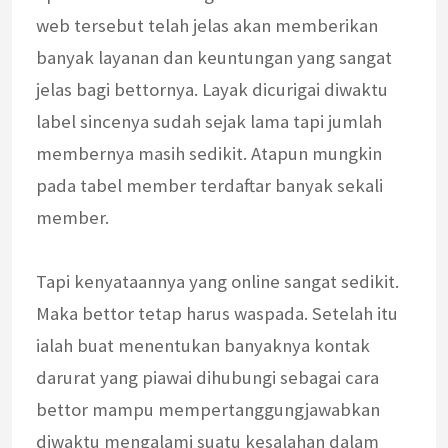
web tersebut telah jelas akan memberikan
banyak layanan dan keuntungan yang sangat
jelas bagi bettornya. Layak dicurigai diwaktu
label sincenya sudah sejak lama tapi jumlah
membernya masih sedikit. Atapun mungkin
pada tabel member terdaftar banyak sekali
member.
Tapi kenyataannya yang online sangat sedikit.
Maka bettor tetap harus waspada. Setelah itu
ialah buat menentukan banyaknya kontak
darurat yang piawai dihubungi sebagai cara
bettor mampu mempertanggungjawabkan
diwaktu mengalami suatu kesalahan dalam