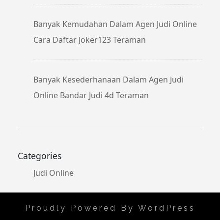
Banyak Kemudahan Dalam Agen Judi Online
Cara Daftar Joker123 Teraman
Banyak Kesederhanaan Dalam Agen Judi
Online Bandar Judi 4d Teraman
Categories
Judi Online
Proudly Powered By WordPress