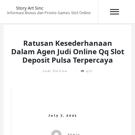
Story Art Sinc
Informasi Bonus dan Promo Games Slot Online
Skip
to
content
Ratusan Kesederhanaan
Dalam Agen Judi Online Qq Slot
Deposit Pulsa Terpercaya
Judi Online
471