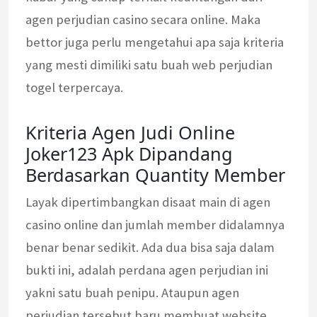
agen perjudian casino secara online. Maka
bettor juga perlu mengetahui apa saja kriteria
yang mesti dimiliki satu buah web perjudian
togel terpercaya.
Kriteria Agen Judi Online
Joker123 Apk Dipandang
Berdasarkan Quantity Member
Layak dipertimbangkan disaat main di agen
casino online dan jumlah member didalamnya
benar benar sedikit. Ada dua bisa saja dalam
bukti ini, adalah perdana agen perjudian ini
yakni satu buah penipu. Ataupun agen
perjudian tersebut baru membuat website