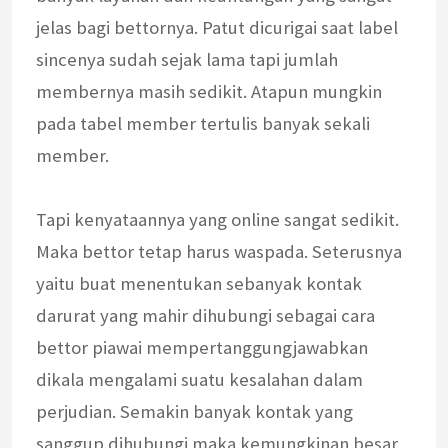
jelas bagi bettornya. Patut dicurigai saat label
sincenya sudah sejak lama tapi jumlah
membernya masih sedikit. Atapun mungkin
pada tabel member tertulis banyak sekali
member.
Tapi kenyataannya yang online sangat sedikit.
Maka bettor tetap harus waspada. Seterusnya
yaitu buat menentukan sebanyak kontak
darurat yang mahir dihubungi sebagai cara
bettor piawai mempertanggungjawabkan
dikala mengalami suatu kesalahan dalam
perjudian. Semakin banyak kontak yang
sanggup dihubungi maka kemungkinan besar