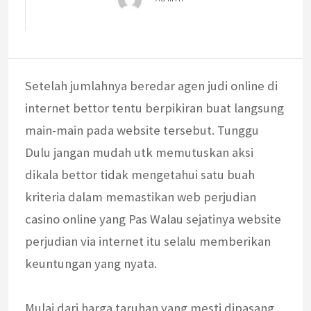
Setelah jumlahnya beredar agen judi online di
internet bettor tentu berpikiran buat langsung
main-main pada website tersebut. Tunggu
Dulu jangan mudah utk memutuskan aksi
dikala bettor tidak mengetahui satu buah
kriteria dalam memastikan web perjudian
casino online yang Pas Walau sejatinya website
perjudian via internet itu selalu memberikan
keuntungan yang nyata.
Mulai dari harga taruhan yang mesti dipasang