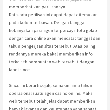
memperhatikan perilisannya.
Rata-rata perilisan ini dapat dapat ditemukan
pada kolom terbawah. Dengan bangga
kebanyakan para agen terpercaya toto gelap
dengan cara online akan mencatat tanggal dan
tahun pengerjaan situs tersebut. Atau paling
rendahnya mereka bakal memberikan info
terkait th pembuatan web tersebut dengan
label since.
Since ini berarti sejak, semakin lama tahun
operasional suatu agen casino online. Maka
web tersebut telah jelas dapat memberikan
banyak layanan dan keuntungan yang sangat