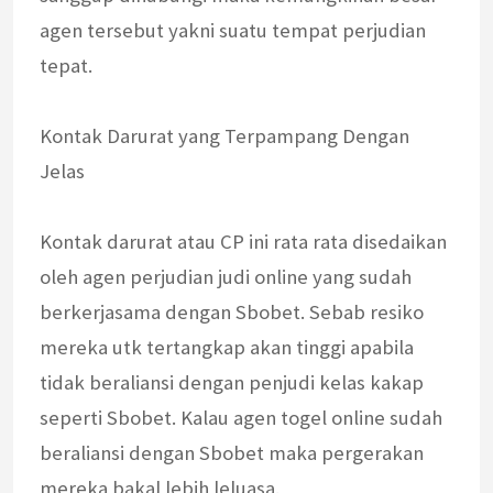
agen tersebut yakni suatu tempat perjudian
tepat.
Kontak Darurat yang Terpampang Dengan
Jelas
Kontak darurat atau CP ini rata rata disedaikan
oleh agen perjudian judi online yang sudah
berkerjasama dengan Sbobet. Sebab resiko
mereka utk tertangkap akan tinggi apabila
tidak beraliansi dengan penjudi kelas kakap
seperti Sbobet. Kalau agen togel online sudah
beraliansi dengan Sbobet maka pergerakan
mereka bakal lebih leluasa.