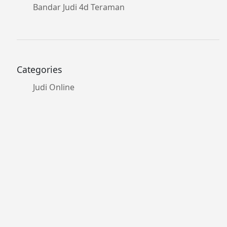
Bandar Judi 4d Teraman
Categories
Judi Online