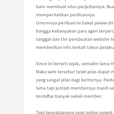
baru membuat situs perjudiannya. Buat
memperhatikan perilisannya.
Umumnya perilisan ini bakal piawai 
bangga kebanyakan para agen terperca
tanggal dan thn pembuatan website t
memberikan info terkait tahun pelaksa
Since ini berarti sejak, semakin lama 
Maka web tersebut telah jelas dapat
yang sangat jelas bagi bettornya. Panta
lama tapi jumlah membernya masih se
terdaftar banyak sekali member.
Tapi kenyataannya yang online sangat 