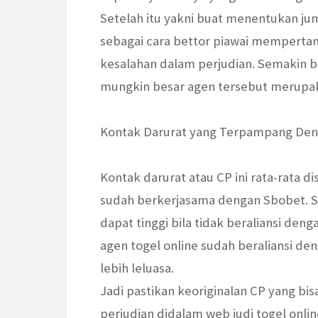
Setelah itu yakni buat menentukan ju
sebagai cara bettor piawai memperta
kesalahan dalam perjudian. Semakin 
mungkin besar agen tersebut merupak
Kontak Darurat yang Terpampang Den
Kontak darurat atau CP ini rata-rata d
sudah berkerjasama dengan Sbobet. 
dapat tinggi bila tidak beraliansi deng
agen togel online sudah beraliansi 
lebih leluasa.
Jadi pastikan keoriginalan CP yang bis
perjudian didalam web judi togel onli