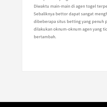
Diwaktu main-main di agen togel terp
Sebaliknya bettor dapat sangat mengh
dibeberapa situs betting yang penuh p
dilakukan oknum-oknum agen yang tid
bertambah.