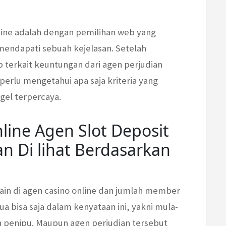
line adalah dengan pemilihan web yang
mendapati sebuah kejelasan. Setelah
terkait keuntungan dari agen perjudian
 perlu mengetahui apa saja kriteria yang
ogel terpercaya.
nline Agen Slot Deposit
n Di lihat Berdasarkan
in di agen casino online dan jumlah member
a bisa saja dalam kenyataan ini, yakni mula-
ah penipu. Maupun agen perjudian tersebut