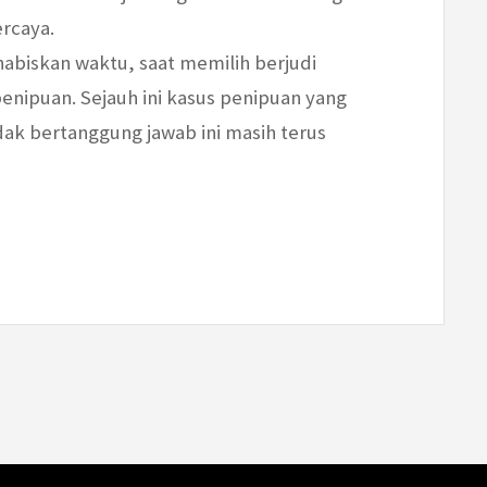
ercaya.
abiskan waktu, saat memilih berjudi
enipuan. Sejauh ini kasus penipuan yang
ak bertanggung jawab ini masih terus