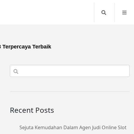
Search
 Terpercaya Terbaik
Recent Posts
Sejuta Kemudahan Dalam Agen Judi Online Slot