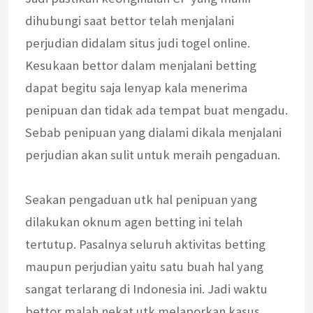
dihubungi saat bettor telah menjalani
perjudian didalam situs judi togel online.
Kesukaan bettor dalam menjalani betting
dapat begitu saja lenyap kala menerima
penipuan dan tidak ada tempat buat mengadu.
Sebab penipuan yang dialami dikala menjalani
perjudian akan sulit untuk meraih pengaduan.
Seakan pengaduan utk hal penipuan yang
dilakukan oknum agen betting ini telah
tertutup. Pasalnya seluruh aktivitas betting
maupun perjudian yaitu satu buah hal yang
sangat terlarang di Indonesia ini. Jadi waktu
bettor malah nekat utk melaporkan kasus