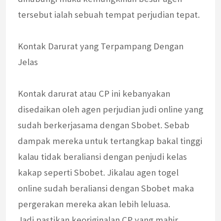
tersebut ialah sebuah tempat perjudian tepat.
Kontak Darurat yang Terpampang Dengan
Jelas
Kontak darurat atau CP ini kebanyakan
disedaikan oleh agen perjudian judi online yang
sudah berkerjasama dengan Sbobet. Sebab
dampak mereka untuk tertangkap bakal tinggi
kalau tidak beraliansi dengan penjudi kelas
kakap seperti Sbobet. Jikalau agen togel
online sudah beraliansi dengan Sbobet maka
pergerakan mereka akan lebih leluasa.
Jadi pastikan keoriginalan CP yang mahir