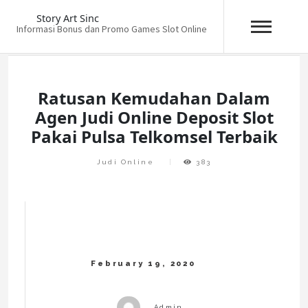
Story Art Sinc
Informasi Bonus dan Promo Games Slot Online
Skip
to
content
Ratusan Kemudahan Dalam
Agen Judi Online Deposit Slot
Pakai Pulsa Telkomsel Terbaik
Judi Online
383