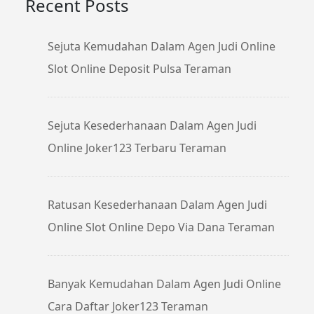
Recent Posts
Sejuta Kemudahan Dalam Agen Judi Online
Slot Online Deposit Pulsa Teraman
Sejuta Kesederhanaan Dalam Agen Judi
Online Joker123 Terbaru Teraman
Ratusan Kesederhanaan Dalam Agen Judi
Online Slot Online Depo Via Dana Teraman
Banyak Kemudahan Dalam Agen Judi Online
Cara Daftar Joker123 Teraman