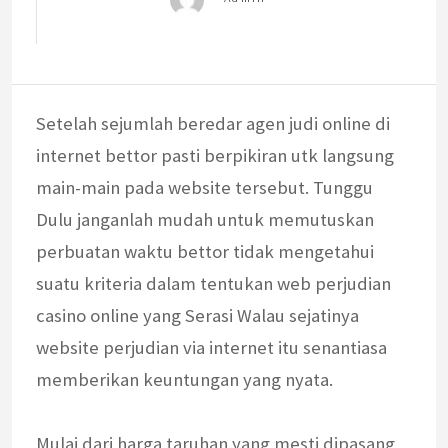
Setelah sejumlah beredar agen judi online di
internet bettor pasti berpikiran utk langsung
main-main pada website tersebut. Tunggu
Dulu janganlah mudah untuk memutuskan
perbuatan waktu bettor tidak mengetahui
suatu kriteria dalam tentukan web perjudian
casino online yang Serasi Walau sejatinya
website perjudian via internet itu senantiasa
memberikan keuntungan yang nyata.
Mulai dari harga taruhan yang mesti dipasang