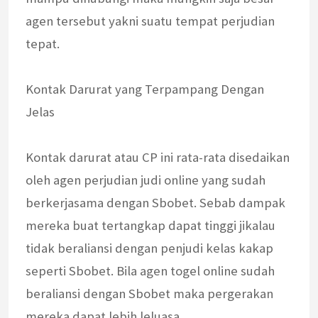
agen tersebut yakni suatu tempat perjudian
tepat.
Kontak Darurat yang Terpampang Dengan
Jelas
Kontak darurat atau CP ini rata-rata disedaikan
oleh agen perjudian judi online yang sudah
berkerjasama dengan Sbobet. Sebab dampak
mereka buat tertangkap dapat tinggi jikalau
tidak beraliansi dengan penjudi kelas kakap
seperti Sbobet. Bila agen togel online sudah
beraliansi dengan Sbobet maka pergerakan
mereka dapat lebih leluasa.