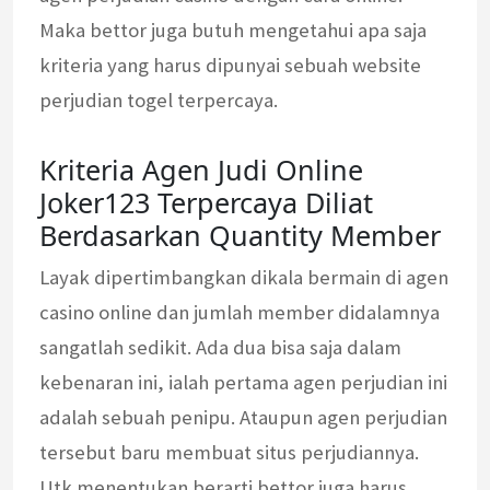
Maka bettor juga butuh mengetahui apa saja
kriteria yang harus dipunyai sebuah website
perjudian togel terpercaya.
Kriteria Agen Judi Online
Joker123 Terpercaya Diliat
Berdasarkan Quantity Member
Layak dipertimbangkan dikala bermain di agen
casino online dan jumlah member didalamnya
sangatlah sedikit. Ada dua bisa saja dalam
kebenaran ini, ialah pertama agen perjudian ini
adalah sebuah penipu. Ataupun agen perjudian
tersebut baru membuat situs perjudiannya.
Utk menentukan berarti bettor juga harus