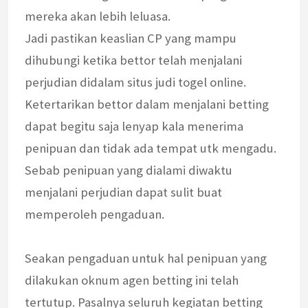
mereka akan lebih leluasa.
Jadi pastikan keaslian CP yang mampu
dihubungi ketika bettor telah menjalani
perjudian didalam situs judi togel online.
Ketertarikan bettor dalam menjalani betting
dapat begitu saja lenyap kala menerima
penipuan dan tidak ada tempat utk mengadu.
Sebab penipuan yang dialami diwaktu
menjalani perjudian dapat sulit buat
memperoleh pengaduan.
Seakan pengaduan untuk hal penipuan yang
dilakukan oknum agen betting ini telah
tertutup. Pasalnya seluruh kegiatan betting