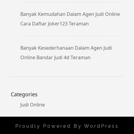
Banyak Kemudahan Dalam Agen Judi Online
Cara Daftar Joker123 Teraman
Banyak Kesederhanaan Dalam Agen Judi
Online Bandar Judi 4d Teraman
Categories
Judi Online
Proudly Powered By WordPress