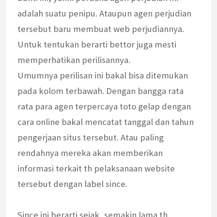
adalah suatu penipu. Ataupun agen perjudian
tersebut baru membuat web perjudiannya.
Untuk tentukan berarti bettor juga mesti
memperhatikan perilisannya.
Umumnya perilisan ini bakal bisa ditemukan
pada kolom terbawah. Dengan bangga rata
rata para agen terpercaya toto gelap dengan
cara online bakal mencatat tanggal dan tahun
pengerjaan situs tersebut. Atau paling
rendahnya mereka akan memberikan
informasi terkait th pelaksanaan website
tersebut dengan label since.
Since ini berarti sejak, semakin lama th