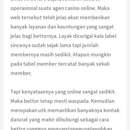
operasional suatu agen casino online. Maka
web tersebut telah jelas akan memberikan
banyak layanan dan keuntungan yang sangat
jelas bagi bettornya. Layak dicurigai kala label
sincenya sudah sejak lama tapi jumlah
membernya masih sedikit. Atapun mungkin
pada tabel member tercatat banyak sekali
member.
Tapi kenyataannya yang online sangat sedikit.
Maka bettor tetap mesti waspada. Kemudian
merupakan utk memastikan banyaknya kontak
darurat yang mahir dihubungi sebagai cara
bettor sanggup mempertanggungjawabkan