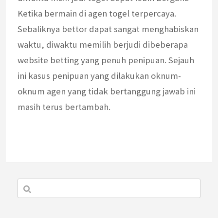
Ketika bermain di agen togel terpercaya.
Sebaliknya bettor dapat sangat menghabiskan
waktu, diwaktu memilih berjudi dibeberapa
website betting yang penuh penipuan. Sejauh
ini kasus penipuan yang dilakukan oknum-
oknum agen yang tidak bertanggung jawab ini
masih terus bertambah.