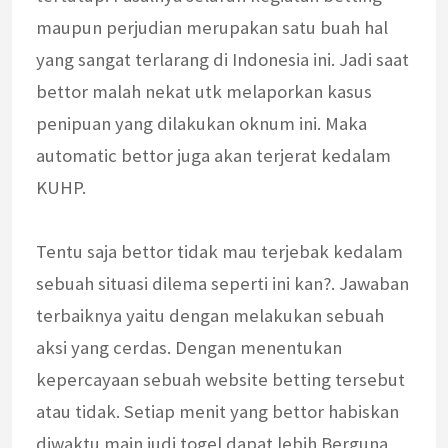
maupun perjudian merupakan satu buah hal
yang sangat terlarang di Indonesia ini. Jadi saat
bettor malah nekat utk melaporkan kasus
penipuan yang dilakukan oknum ini. Maka
automatic bettor juga akan terjerat kedalam
KUHP.
Tentu saja bettor tidak mau terjebak kedalam
sebuah situasi dilema seperti ini kan?. Jawaban
terbaiknya yaitu dengan melakukan sebuah
aksi yang cerdas. Dengan menentukan
kepercayaan sebuah website betting tersebut
atau tidak. Setiap menit yang bettor habiskan
diwaktu main judi togel dapat lebih Berguna