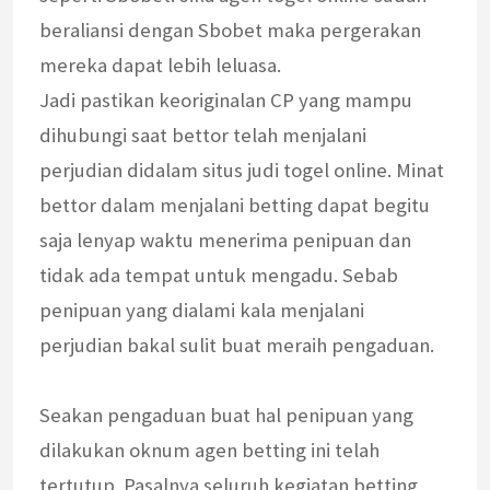
beraliansi dengan Sbobet maka pergerakan
mereka dapat lebih leluasa.
Jadi pastikan keoriginalan CP yang mampu
dihubungi saat bettor telah menjalani
perjudian didalam situs judi togel online. Minat
bettor dalam menjalani betting dapat begitu
saja lenyap waktu menerima penipuan dan
tidak ada tempat untuk mengadu. Sebab
penipuan yang dialami kala menjalani
perjudian bakal sulit buat meraih pengaduan.
Seakan pengaduan buat hal penipuan yang
dilakukan oknum agen betting ini telah
tertutup. Pasalnya seluruh kegiatan betting