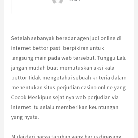
Setelah sebanyak beredar agen judi online di
internet bettor pasti berpikiran untuk
langsung main pada web tersebut. Tunggu Lalu
jangan mudah buat memutuskan aksi kala
bettor tidak mengetahui sebuah kriteria dalam
menentukan situs perjudian casino online yang
Cocok Meskipun sejatinya web perjudian via
internet itu selalu memberikan keuntungan
yang nyata.
Mulai dari harga taruhan yang harus dipasang