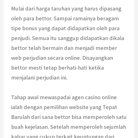
Mulai dari harga taruhan yang harus dipasang
oleh para bettor. Sampai ramainya beragam
tipe bonus yang dapat didapatkan oleh para
penjudi. Semua itu sanggup didapatkan dikala
bettor telah bermain dan menjadi member
web perjudian secara online. Disayangkan
bettor mesti tetap berhati-hati ketika
menjalani perjudian ini.
Tahap awal mewaspadai agen casino online
ialah dengan pemilihan website yang Tepat
Barulah dari sana bettor bisa memperoleh satu
buah kejelasan. Setelah memperoleh sejumlah
kabar yang cukup terkait keuntungan dari