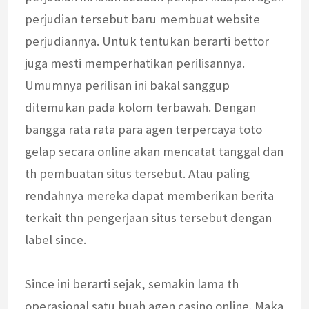
perjudian tersebut baru membuat website
perjudiannya. Untuk tentukan berarti bettor
juga mesti memperhatikan perilisannya.
Umumnya perilisan ini bakal sanggup
ditemukan pada kolom terbawah. Dengan
bangga rata rata para agen terpercaya toto
gelap secara online akan mencatat tanggal dan
th pembuatan situs tersebut. Atau paling
rendahnya mereka dapat memberikan berita
terkait thn pengerjaan situs tersebut dengan
label since.
Since ini berarti sejak, semakin lama th
operasional satu buah agen casino online. Maka