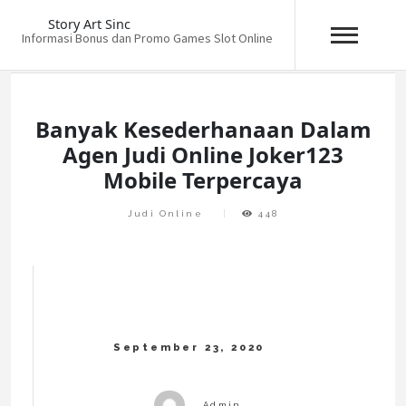
Story Art Sinc
Informasi Bonus dan Promo Games Slot Online
Skip
to
content
Banyak Kesederhanaan Dalam
Agen Judi Online Joker123
Mobile Terpercaya
Judi Online
448