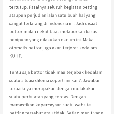
tertutup. Pasalnya seluruh kegiatan betting
ataupun perjudian ialah satu buah hal yang
sangat terlarang di Indonesia ini. Jadi disaat
bettor malah nekat buat melaporkan kasus
penipuan yang dilakukan oknum ini. Maka
otomatis bettor juga akan terjerat kedalam
KUHP.
Tentu saja bettor tidak mau terjebak kedalam
suatu situasi dilema seperti ini kan?. Jawaban
terbaiknya merupakan dengan melakukan
suatu perbuatan yang cerdas. Dengan
memastikan kepercayaan suatu website
betting tersebut atau tidak. Setiap menit yang