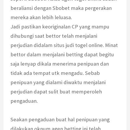
beraliansi dengan Sbobet maka pergerakan
mereka akan lebih leluasa.
Jadi pastikan keoriginalan CP yang mampu
dihubungi saat bettor telah menjalani
perjudian didalam situs judi togel online. Minat
bettor dalam menjalani betting dapat begitu
saja lenyap dikala menerima penipuan dan
tidak ada tempat utk mengadu. Sebab
penipuan yang dialami diwaktu menjalani
perjudian dapat sulit buat memperoleh
pengaduan.
Seakan pengaduan buat hal penipuan yang
dilakukan oknum agen betting ini telah