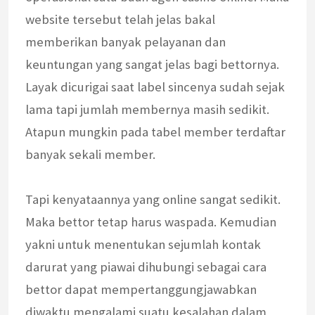
website tersebut telah jelas bakal
memberikan banyak pelayanan dan
keuntungan yang sangat jelas bagi bettornya.
Layak dicurigai saat label sincenya sudah sejak
lama tapi jumlah membernya masih sedikit.
Atapun mungkin pada tabel member terdaftar
banyak sekali member.
Tapi kenyataannya yang online sangat sedikit.
Maka bettor tetap harus waspada. Kemudian
yakni untuk menentukan sejumlah kontak
darurat yang piawai dihubungi sebagai cara
bettor dapat mempertanggungjawabkan
diwaktu mengalami suatu kesalahan dalam