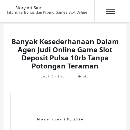
Story Art Sinc
Informasi Bonus dan Promo Games Slot Online
Skip
to
content
Banyak Kesederhanaan Dalam
Agen Judi Online Game Slot
Deposit Pulsa 10rb Tanpa
Potongan Teraman
Judi Online
381