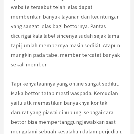
website tersebut telah jelas dapat
memberikan banyak layanan dan keuntungan
yang sangat jelas bagi bettornya. Pantas
dicurigai kala label sincenya sudah sejak lama
tapi jumlah membernya masih sedikit. Atapun
mungkin pada tabel member tercatat banyak
sekali member.
Tapi kenyataannya yang online sangat sedikit.
Maka bettor tetap mesti waspada. Kemudian
yaitu utk memastikan banyaknya kontak
darurat yang piawai dihubungi sebagai cara
bettor bisa mempertanggungjawabkan saat
mengalami sebuah kesalahan dalam perjudian.