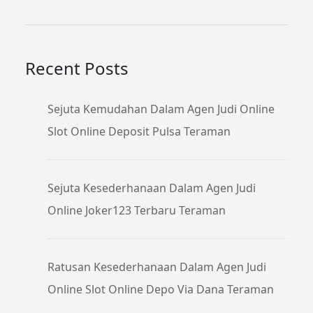
Recent Posts
Sejuta Kemudahan Dalam Agen Judi Online
Slot Online Deposit Pulsa Teraman
Sejuta Kesederhanaan Dalam Agen Judi
Online Joker123 Terbaru Teraman
Ratusan Kesederhanaan Dalam Agen Judi
Online Slot Online Depo Via Dana Teraman