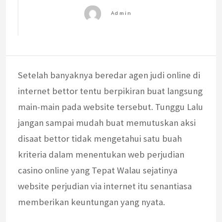
Setelah banyaknya beredar agen judi online di
internet bettor tentu berpikiran buat langsung
main-main pada website tersebut. Tunggu Lalu
jangan sampai mudah buat memutuskan aksi
disaat bettor tidak mengetahui satu buah
kriteria dalam menentukan web perjudian
casino online yang Tepat Walau sejatinya
website perjudian via internet itu senantiasa
memberikan keuntungan yang nyata.