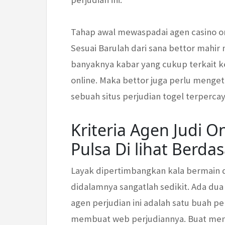
Tahap awal mewaspadai agen casino o
Sesuai Barulah dari sana bettor mahir
banyaknya kabar yang cukup terkait k
online. Maka bettor juga perlu mengetah
sebuah situs perjudian togel terpercay
Kriteria Agen Judi On
Pulsa Di lihat Berd
Layak dipertimbangkan kala bermain 
didalamnya sangatlah sedikit. Ada dua 
agen perjudian ini adalah satu buah p
membuat web perjudiannya. Buat mene