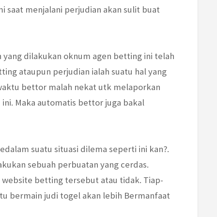
saat menjalani perjudian akan sulit buat
yang dilakukan oknum agen betting ini telah
ting ataupun perjudian ialah suatu hal yang
i waktu bettor malah nekat utk melaporkan
ni. Maka automatis bettor juga bakal
edalam suatu situasi dilema seperti ini kan?.
akukan sebuah perbuatan yang cerdas.
ebsite betting tersebut atau tidak. Tiap-
tu bermain judi togel akan lebih Bermanfaat