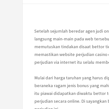
Setelah sejumlah beredar agen judi onl
langsung main-main pada web tersebu
memutuskan tindakan disaat bettor ti
memastikan website perjudian casino o
perjudian via internet itu selalu mem
Mulai dari harga taruhan yang harus d
beraneka ragam jenis bonus yang mahi
itu piawai didapatkan diwaktu betto
perjudian secara online. Di sayangkan 
perjudian ini.