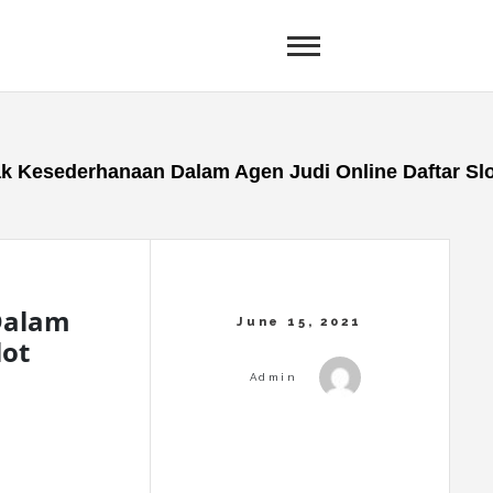
k Kesederhanaan Dalam Agen Judi Online Daftar Slo
Dalam
lot