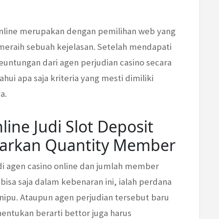
nline merupakan dengan pemilihan web yang
 meraih sebuah kejelasan. Setelah mendapati
euntungan dari agen perjudian casino secara
ui apa saja kriteria yang mesti dimiliki
a.
line Judi Slot Deposit
asarkan Quantity Member
di agen casino online dan jumlah member
bisa saja dalam kebenaran ini, ialah perdana
enipu. Ataupun agen perjudian tersebut baru
ntukan berarti bettor juga harus