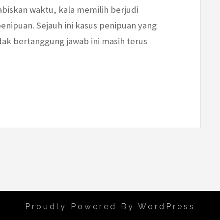
biskan waktu, kala memilih berjudi
enipuan. Sejauh ini kasus penipuan yang
ak bertanggung jawab ini masih terus
Proudly Powered By WordPress