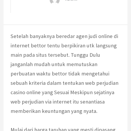
Setelah banyaknya beredar agen judi online di
internet bettor tentu berpikiran utk langsung
main pada situs tersebut. Tunggu Dulu
janganlah mudah untuk memutuskan
perbuatan waktu bettor tidak mengetahui
sebuah kriteria dalam tentukan web perjudian
casino online yang Sesuai Meskipun sejatinya
web perjudian via internet itu senantiasa
memberikan keuntungan yang nyata.
Mulai dari harga taruhan yang mesti dipasang