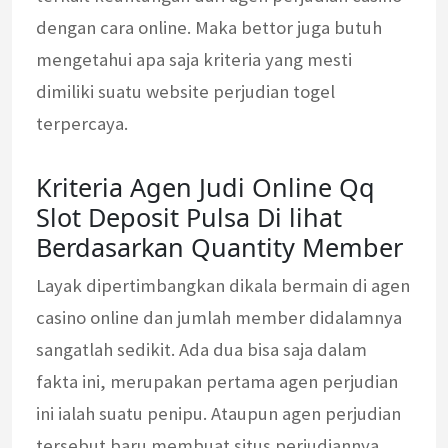
dengan cara online. Maka bettor juga butuh
mengetahui apa saja kriteria yang mesti
dimiliki suatu website perjudian togel
terpercaya.
Kriteria Agen Judi Online Qq
Slot Deposit Pulsa Di lihat
Berdasarkan Quantity Member
Layak dipertimbangkan dikala bermain di agen
casino online dan jumlah member didalamnya
sangatlah sedikit. Ada dua bisa saja dalam
fakta ini, merupakan pertama agen perjudian
ini ialah suatu penipu. Ataupun agen perjudian
tersebut baru membuat situs perjudiannya.