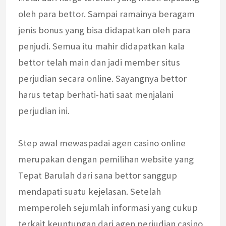
oleh para bettor. Sampai ramainya beragam
jenis bonus yang bisa didapatkan oleh para
penjudi. Semua itu mahir didapatkan kala
bettor telah main dan jadi member situs
perjudian secara online. Sayangnya bettor
harus tetap berhati-hati saat menjalani
perjudian ini.
Step awal mewaspadai agen casino online
merupakan dengan pemilihan website yang
Tepat Barulah dari sana bettor sanggup
mendapati suatu kejelasan. Setelah
memperoleh sejumlah informasi yang cukup
terkait keuntungan dari agen perjudian casino