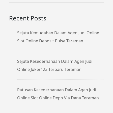
Recent Posts
Sejuta Kemudahan Dalam Agen Judi Online
Slot Online Deposit Pulsa Teraman
Sejuta Kesederhanaan Dalam Agen Judi
Online Joker123 Terbaru Teraman
Ratusan Kesederhanaan Dalam Agen Judi
Online Slot Online Depo Via Dana Teraman