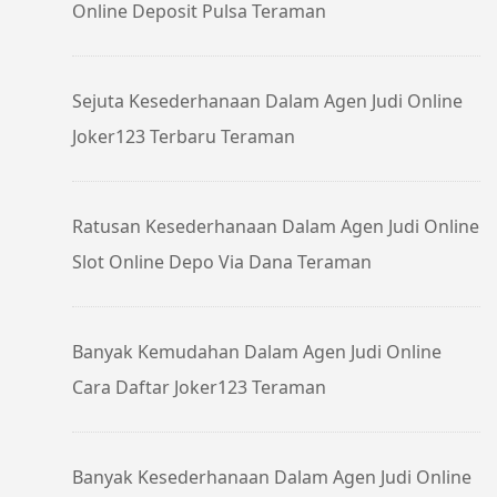
Online Deposit Pulsa Teraman
Sejuta Kesederhanaan Dalam Agen Judi Online
Joker123 Terbaru Teraman
Ratusan Kesederhanaan Dalam Agen Judi Online
Slot Online Depo Via Dana Teraman
Banyak Kemudahan Dalam Agen Judi Online
Cara Daftar Joker123 Teraman
Banyak Kesederhanaan Dalam Agen Judi Online