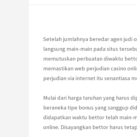
Setelah jumlahnya beredar agen judi on
langsung main-main pada situs terseb
memutuskan perbuatan diwaktu bettor
memastikan web perjudian casino onli
perjudian via internet itu senantiasa
Mulai dari harga taruhan yang harus d
beraneka tipe bonus yang sanggup dida
didapatkan waktu bettor telah main-m
online. Disayangkan bettor harus tetap 