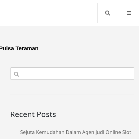
Search
 Pulsa Teraman
Recent Posts
Sejuta Kemudahan Dalam Agen Judi Online Slot