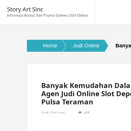
Story Art Sinc
Informasi Bonus dan Promo Games Slot Online
Skip
to
content
Home
Judi Online
Banya
Banyak Kemudahan Dal
Agen Judi Online Slot Dep
Pulsa Teraman
Judi Online
388