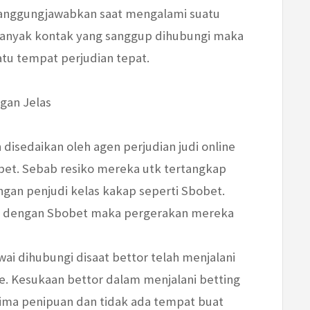
anggungjawabkan saat mengalami suatu
banyak kontak yang sanggup dihubungi maka
atu tempat perjudian tepat.
gan Jelas
 disedaikan oleh agen perjudian judi online
et. Sebab resiko mereka utk tertangkap
dengan penjudi kelas kakap seperti Sbobet.
nsi dengan Sbobet maka pergerakan mereka
wai dihubungi disaat bettor telah menjalani
ne. Kesukaan bettor dalam menjalani betting
ima penipuan dan tidak ada tempat buat