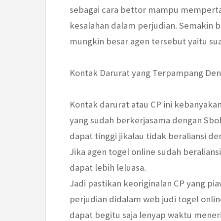
sebagai cara bettor mampu mempert
kesalahan dalam perjudian. Semakin 
mungkin besar agen tersebut yaitu su
Kontak Darurat yang Terpampang Den
Kontak darurat atau CP ini kebanyakan
yang sudah berkerjasama dengan Sbob
dapat tinggi jikalau tidak beraliansi 
Jika agen togel online sudah beralia
dapat lebih leluasa.
Jadi pastikan keoriginalan CP yang pia
perjudian didalam web judi togel onli
dapat begitu saja lenyap waktu mener