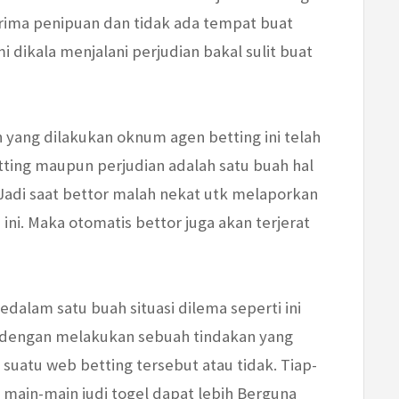
rima penipuan dan tidak ada tempat buat
dikala menjalani perjudian bakal sulit buat
yang dilakukan oknum agen betting ini telah
tting maupun perjudian adalah satu buah hal
. Jadi saat bettor malah nekat utk melaporkan
ni. Maka otomatis bettor juga akan terjerat
edalam satu buah situasi dilema seperti ini
 dengan melakukan sebuah tindakan yang
uatu web betting tersebut atau tidak. Tiap-
a main-main judi togel dapat lebih Berguna