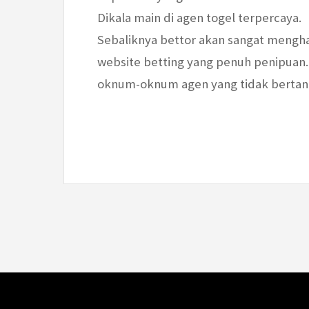
Dikala main di agen togel terpercaya.
Sebaliknya bettor akan sangat menghab
website betting yang penuh penipuan. 
oknum-oknum agen yang tidak bertang