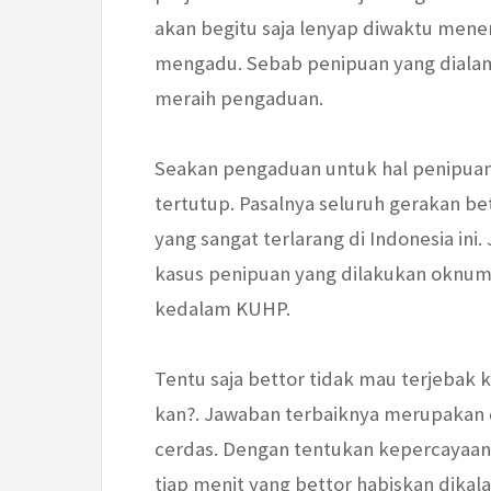
akan begitu saja lenyap diwaktu mene
mengadu. Sebab penipuan yang dialami 
meraih pengaduan.
Seakan pengaduan untuk hal penipuan 
tertutup. Pasalnya seluruh gerakan be
yang sangat terlarang di Indonesia ini
kasus penipuan yang dilakukan oknum i
kedalam KUHP.
Tentu saja bettor tidak mau terjebak k
kan?. Jawaban terbaiknya merupakan
cerdas. Dengan tentukan kepercayaan s
tiap menit yang bettor habiskan dikal