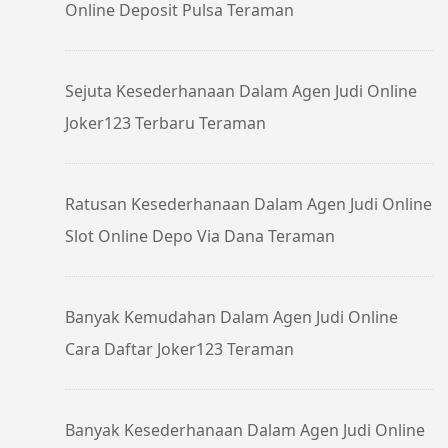
Online Deposit Pulsa Teraman
Sejuta Kesederhanaan Dalam Agen Judi Online
Joker123 Terbaru Teraman
Ratusan Kesederhanaan Dalam Agen Judi Online
Slot Online Depo Via Dana Teraman
Banyak Kemudahan Dalam Agen Judi Online
Cara Daftar Joker123 Teraman
Banyak Kesederhanaan Dalam Agen Judi Online