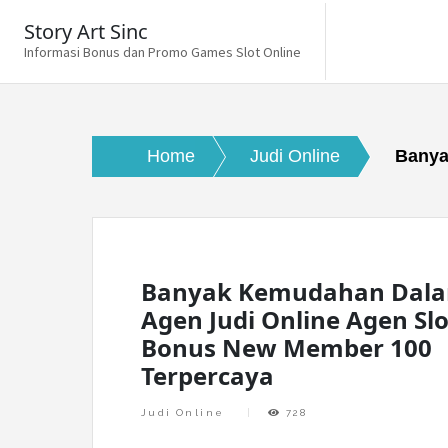
Story Art Sinc
Informasi Bonus dan Promo Games Slot Online
Skip
to
content
Home
Judi Online
Banya
Banyak Kemudahan Dal
Agen Judi Online Agen Slo
Bonus New Member 100
Terpercaya
Judi Online
728