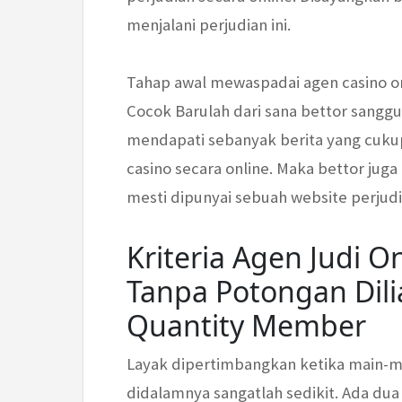
menjalani perjudian ini.
Tahap awal mewaspadai agen casino on
Cocok Barulah dari sana bettor sangg
mendapati sebanyak berita yang cukup
casino secara online. Maka bettor juga
mesti dipunyai sebuah website perjudi
Kriteria Agen Judi O
Tanpa Potongan Dili
Quantity Member
Layak dipertimbangkan ketika main-m
didalamnya sangatlah sedikit. Ada dua