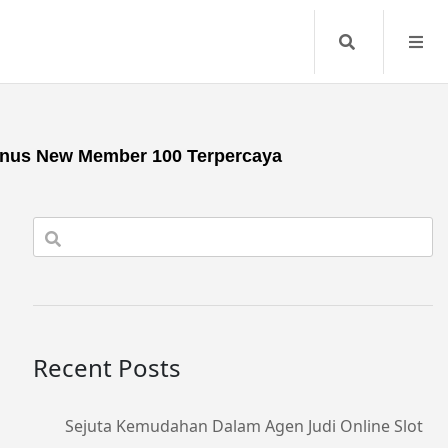
Search
onus New Member 100 Terpercaya
Recent Posts
Sejuta Kemudahan Dalam Agen Judi Online Slot