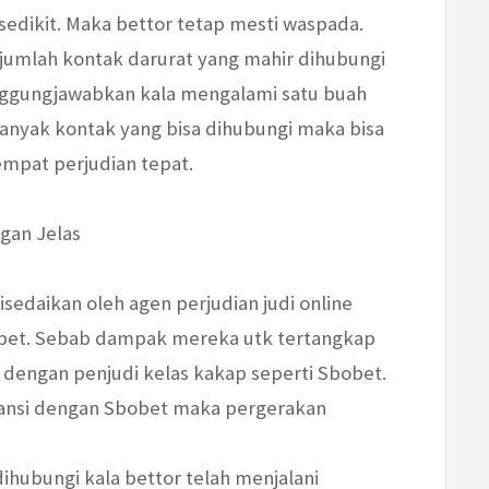
sedikit. Maka bettor tetap mesti waspada.
umlah kontak darurat yang mahir dihubungi
nggungjawabkan kala mengalami satu buah
anyak kontak yang bisa dihubungi maka bisa
empat perjudian tepat.
gan Jelas
sedaikan oleh agen perjudian judi online
bet. Sebab dampak mereka utk tertangkap
i dengan penjudi kelas kakap seperti Sbobet.
liansi dengan Sbobet maka pergerakan
dihubungi kala bettor telah menjalani